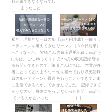
れ充電できなくなってし
まったこと […]
私的、理想的な一日のル
【250万円達成】一般サラ
ーティーンを考えてみた
リーマン（３０代前半）
らこうなった。 皆様こん
の資産運用記録：2024年7
にちは。 少しゆっくりす
月〜9月の収支記録 皆さ
る時間ができたので、筆
まこんにちは。 本業が多
者にとってどのような一
忙を極めており収支記録
日のルーティーンが最適
を行うことができていま
に生活できるのか、でき
せんでした。 記録できて
そうなのか、身体にあっ
いなかった期間、2024年3
ているのかといった […]
[…]