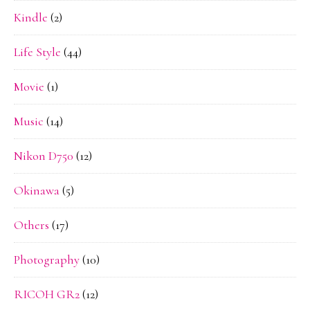
Kindle
(2)
Life Style
(44)
Movie
(1)
Music
(14)
Nikon D750
(12)
Okinawa
(5)
Others
(17)
Photography
(10)
RICOH GR2
(12)