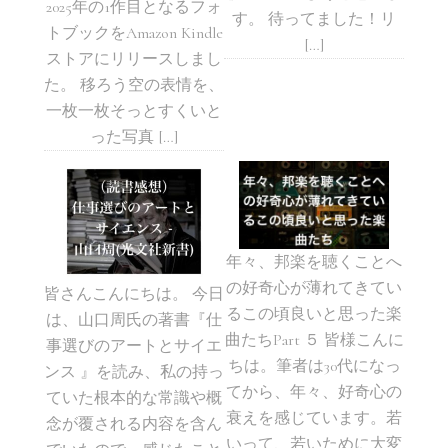
2025年の1作目となるフォ
す。 待ってました！リ
トブックをAmazon Kindle
[…]
ストアにリリースしまし
た。 移ろう空の表情を、
一枚一枚そっとすくいと
った写真 […]
年々、邦楽を聴くことへ
の好奇心が薄れてきてい
皆さんこんにちは。 今日
るこの頃良いと思った楽
は、山口周氏の著書『仕
曲たちPart ５ 皆様こんに
事選びのアートとサイエ
ちは。筆者は30代になっ
ンス 』を読み、私の持っ
てから、年々、好奇心の
ていた根本的な常識や概
衰えを感じています。若
念が覆される内容を含ん
いって、若いために大変