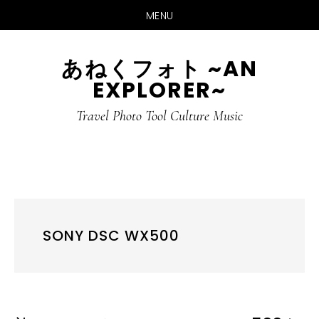
MENU
Skip
Skip
あねくフォト ~AN
to
to
EXPLORER~
main
primary
content
sidebar
Travel Photo Tool Culture Music
SONY DSC WX500