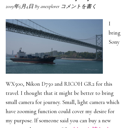
SONY
2019年5月4日
By
anexplorer
コメントを書く
DSC
WX500
I
を
bring
持
Sony
っ
て
い
く
WX500, Nikon D750 and RICOH GR2 for this
travel. I thought that it might be better to bring
small camera for journey. Small, light camera which
have zooming function could cover my desire for
my purpose. If someone said you can buy a new