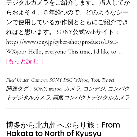
デジタルカメラをご紹介します。 購入してか
らおよそ４、５年経つので、どのようなシー
ンで使用しているか作例とともにご紹介でき
ればと思います。 SONY公式Webサイト：
https://www.sony.jp/cyber-shot/products/DSC-
WX500/ Hello, everyone. This time, I'd like to …
about
[もっと読む...]
旅
Filed Under:
Camera
,
SONY DSC WX500
,
Tool
,
Travel
カ
関連タグ：
SONY
,
wx500
,
カメラ
,
コンデジ
,
コンパク
メ
トデジタルカメラ
,
高級コンパクトデジタルカメラ
ラ
と
し
博多から北九州へぶらり旅：From
て
Hakata to North of Kyusyu