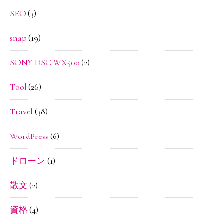
SEO
(3)
snap
(19)
SONY DSC WX500
(2)
Tool
(26)
Travel
(38)
WordPress
(6)
ドローン
(1)
散文
(2)
資格
(4)