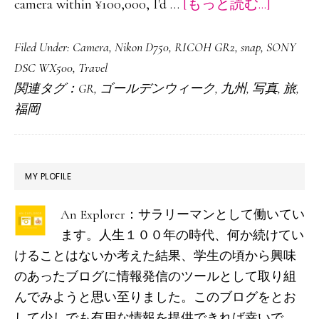
about
camera within ¥100,000, I'd …
[もっと読む...]
博
Filed Under:
Camera
,
Nikon D750
,
RICOH GR2
,
snap
,
SONY
多
DSC WX500
,
Travel
か
関連タグ：
GR
,
ゴールデンウィーク
,
九州
,
写真
,
旅
,
ら
福岡
北
九
州
最
MY PLOFILE
へ
初
ぶ
An Explorer：サラリーマンとして働いてい
の
ら
ます。人生１００年の時代、何か続けてい
サ
り
けることはないか考えた結果、学生の頃から興味
イ
のあったブログに情報発信のツールとして取り組
旅：
ド
んでみようと思い至りました。このブログをとお
From
して少しでも有用な情報を提供できれば幸いで