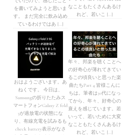
でいたので、感じたこと
なこともたくさんあるけ
を書いてみようと思いま
れど、若いこ […]
す。 まだ完全に飲み込め
ているわけではあ […]
年々、邦楽を聴くことへ
の好奇心が薄れてきてい
るこの頃良いと思った楽
おはようございます。あ
曲たちPart 4 皆様こんに
ねくです。 今日は、
ちは。筆者は30代になっ
Samsungの折りたたみス
てから、年々、好奇心の
マートフォンGalaxy Z fold
衰えを感じています。若
3が過放電の状態にな
いって、若いために大変
り、有線充電を試みるも
なこともたくさんあるけ
check battery表示がなさ
れど、若いこ […]