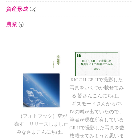
資産形成
(15)
農業
(3)
RICOH GR IIで撮影した
写真をいくつか載せてみ
る 皆さんこんにちは。
ギズモードさんからGR
IVの噂が出ていたので、
（フォトブック）空が
筆者が現在所有している
癒す リリースしました
GR IIで撮影した写真を数
みなさまこんにちは。
枚載せてみようと思いま