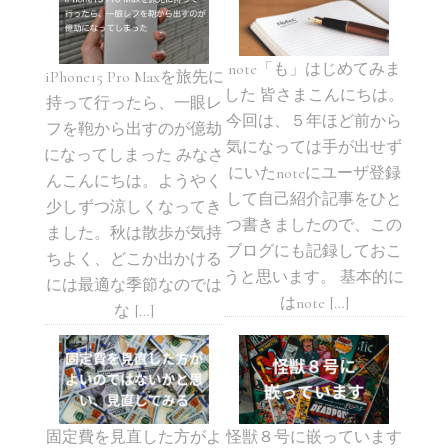
note「も」はじめてみま
iPhone15 Pro Maxを旅先に
した 皆さまこんにちは。
持って行ったら、一眼レ
今回は、５年ほど前から
フを鞄から出すのが億劫
気になっては手が出せず
になってしまった みなさ
にいたnoteにユーザ登録
んこんにちは。ようやく
して自己紹介記事をひと
少しずつ涼しくなってき
つ書きましたので、この
ました。秋は散歩が気持
ブログにも記録しておこ
ちよく、どこか出かける
うと思います。 基本的に
には最適な季節なのでは
はnote […]
な […]
固定費を見直した方がよ
怪獣８号に嵌っています