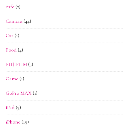
cafe
(2)
Camera
(44)
Car
(1)
Food
(4)
FUJIFILM
(5)
Game
(1)
GoPro MAX
(1)
iPad
(7)
iPhone
(19)