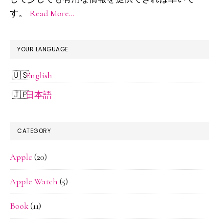
バ
Hakata
す。
Read More…
to
ー
North
of
YOUR LANGUAGE
Kyusyu
English
日本語
CATEGORY
Apple
(20)
Apple Watch
(5)
Book
(11)