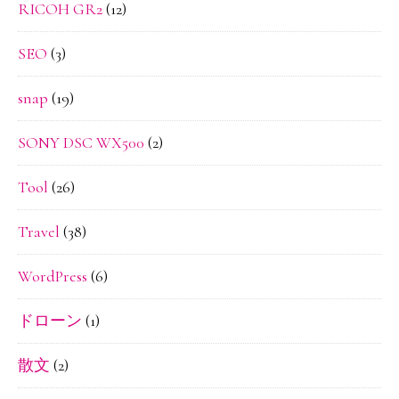
RICOH GR2
(12)
SEO
(3)
snap
(19)
SONY DSC WX500
(2)
Tool
(26)
Travel
(38)
WordPress
(6)
ドローン
(1)
散文
(2)