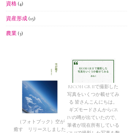
資格
(4)
資産形成
(15)
農業
(3)
RICOH GR IIで撮影した
写真をいくつか載せてみ
る 皆さんこんにちは。
ギズモードさんからGR
IVの噂が出ていたので、
（フォトブック）空が
筆者が現在所有している
癒す リリースしました