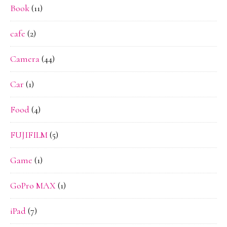
Book
(11)
cafe
(2)
Camera
(44)
Car
(1)
Food
(4)
FUJIFILM
(5)
Game
(1)
GoPro MAX
(1)
iPad
(7)