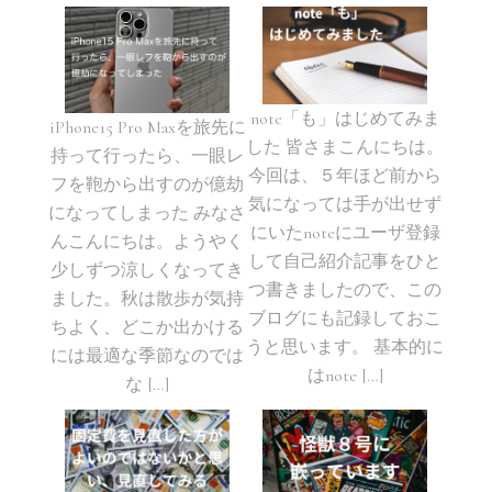
note「も」はじめてみま
iPhone15 Pro Maxを旅先に
した 皆さまこんにちは。
持って行ったら、一眼レ
今回は、５年ほど前から
フを鞄から出すのが億劫
気になっては手が出せず
になってしまった みなさ
にいたnoteにユーザ登録
んこんにちは。ようやく
して自己紹介記事をひと
少しずつ涼しくなってき
つ書きましたので、この
ました。秋は散歩が気持
ブログにも記録しておこ
ちよく、どこか出かける
うと思います。 基本的に
には最適な季節なのでは
はnote […]
な […]