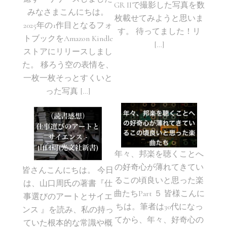
GR IIで撮影した写真を数
みなさまこんにちは。
枚載せてみようと思いま
2025年の1作目となるフォ
す。 待ってました！リ
トブックをAmazon Kindle
[…]
ストアにリリースしまし
た。 移ろう空の表情を、
一枚一枚そっとすくいと
った写真 […]
年々、邦楽を聴くことへ
の好奇心が薄れてきてい
皆さんこんにちは。 今日
るこの頃良いと思った楽
は、山口周氏の著書『仕
曲たちPart ５ 皆様こんに
事選びのアートとサイエ
ちは。筆者は30代になっ
ンス 』を読み、私の持っ
てから、年々、好奇心の
ていた根本的な常識や概