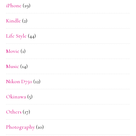
iPhone
(19)
Kindle
(2)
Life Style
(44)
Movie
(1)
Music
(14)
Nikon D750
(12)
Okinawa
(5)
Others
(17)
Photography
(10)