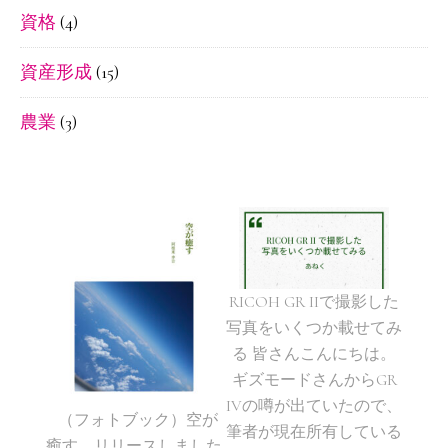
資格
(4)
資産形成
(15)
農業
(3)
RICOH GR IIで撮影した
写真をいくつか載せてみ
る 皆さんこんにちは。
ギズモードさんからGR
IVの噂が出ていたので、
（フォトブック）空が
筆者が現在所有している
癒す リリースしました