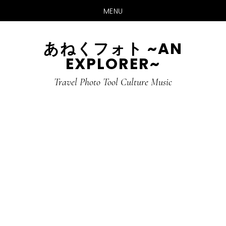
MENU
Skip
Skip
あねくフォト ~AN
to
to
EXPLORER~
main
primary
content
sidebar
Travel Photo Tool Culture Music