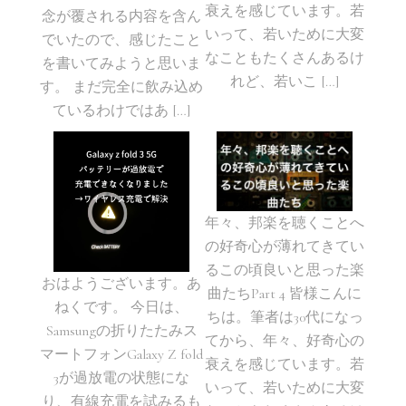
衰えを感じています。若
念が覆される内容を含ん
いって、若いために大変
でいたので、感じたこと
なこともたくさんあるけ
を書いてみようと思いま
れど、若いこ […]
す。 まだ完全に飲み込め
ているわけではあ […]
年々、邦楽を聴くことへ
の好奇心が薄れてきてい
るこの頃良いと思った楽
おはようございます。あ
曲たちPart 4 皆様こんに
ねくです。 今日は、
ちは。筆者は30代になっ
Samsungの折りたたみス
てから、年々、好奇心の
マートフォンGalaxy Z fold
衰えを感じています。若
3が過放電の状態にな
いって、若いために大変
り、有線充電を試みるも