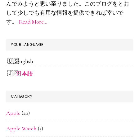
ド
んでみようと思い至りました。このブログをとお
して少しでも有用な情報を提供できれば幸いで
バ
す。
Read More…
ー
YOUR LANGUAGE
English
日本語
CATEGORY
Apple
(20)
Apple Watch
(5)