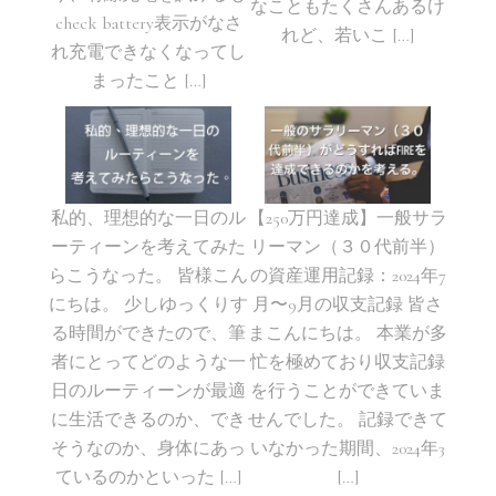
なこともたくさんあるけ
check battery表示がなさ
れど、若いこ […]
れ充電できなくなってし
まったこと […]
私的、理想的な一日のル
【250万円達成】一般サラ
ーティーンを考えてみた
リーマン（３０代前半）
らこうなった。 皆様こん
の資産運用記録：2024年7
にちは。 少しゆっくりす
月〜9月の収支記録 皆さ
る時間ができたので、筆
まこんにちは。 本業が多
者にとってどのような一
忙を極めており収支記録
日のルーティーンが最適
を行うことができていま
に生活できるのか、でき
せんでした。 記録できて
そうなのか、身体にあっ
いなかった期間、2024年3
ているのかといった […]
[…]