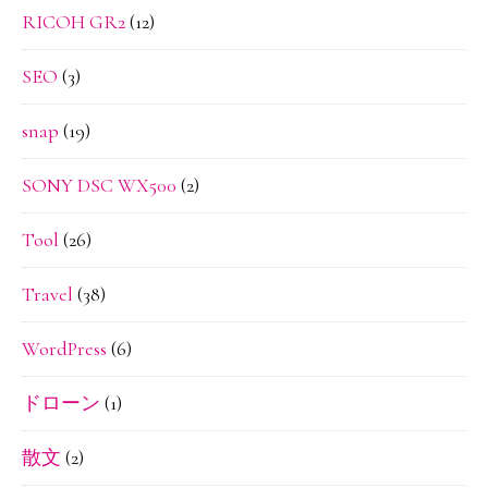
RICOH GR2
(12)
SEO
(3)
snap
(19)
SONY DSC WX500
(2)
Tool
(26)
Travel
(38)
WordPress
(6)
ドローン
(1)
散文
(2)