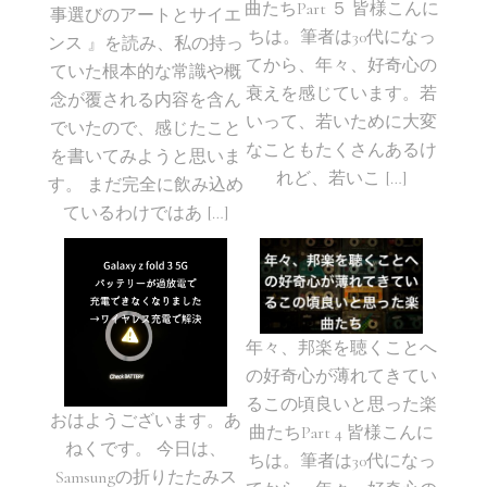
曲たちPart ５ 皆様こんに
事選びのアートとサイエ
ちは。筆者は30代になっ
ンス 』を読み、私の持っ
てから、年々、好奇心の
ていた根本的な常識や概
衰えを感じています。若
念が覆される内容を含ん
いって、若いために大変
でいたので、感じたこと
なこともたくさんあるけ
を書いてみようと思いま
れど、若いこ […]
す。 まだ完全に飲み込め
ているわけではあ […]
年々、邦楽を聴くことへ
の好奇心が薄れてきてい
るこの頃良いと思った楽
おはようございます。あ
曲たちPart 4 皆様こんに
ねくです。 今日は、
ちは。筆者は30代になっ
Samsungの折りたたみス