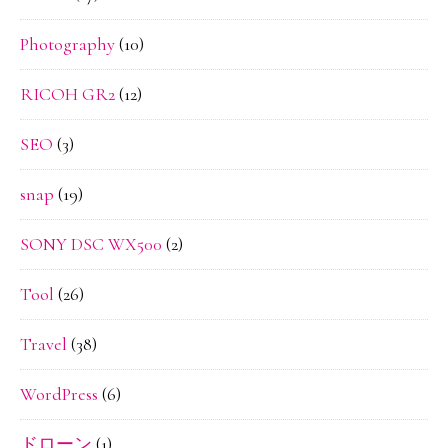
Photography
(10)
RICOH GR2
(12)
SEO
(3)
snap
(19)
SONY DSC WX500
(2)
Tool
(26)
Travel
(38)
WordPress
(6)
ドローン
(1)