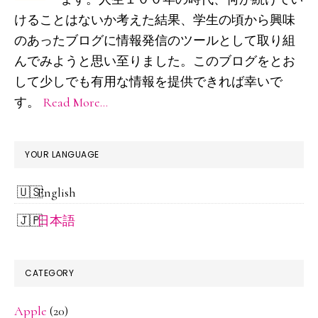
サ
けることはないか考えた結果、学生の頃から興味
イ
のあったブログに情報発信のツールとして取り組
ド
んでみようと思い至りました。このブログをとお
して少しでも有用な情報を提供できれば幸いで
バ
す。
Read More…
ー
YOUR LANGUAGE
English
日本語
CATEGORY
Apple
(20)