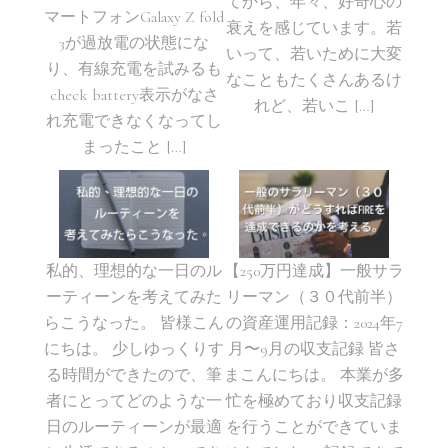
てから、年々、好奇心の
マートフォンGalaxy Z fold
衰えを感じています。若
3が過放電の状態にな
いって、若いために大変
り、有線充電を試みるも
なこともたくさんあるけ
check battery表示がなさ
れど、若いこ […]
れ充電できなくなってし
まったこと […]
私的、理想的な一日のル
【250万円達成】一般サラ
ーティーンを考えてみた
リーマン（３０代前半）
らこうなった。 皆様こん
の資産運用記録：2024年7
にちは。 少しゆっくりす
月〜9月の収支記録 皆さ
る時間ができたので、筆
まこんにちは。 本業が多
者にとってどのような一
忙を極めており収支記録
日のルーティーンが最適
を行うことができていま