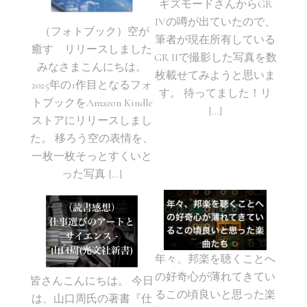
ギズモードさんからGR
IVの噂が出ていたので、
（フォトブック）空が
筆者が現在所有している
癒す リリースしました
GR IIで撮影した写真を数
みなさまこんにちは。
枚載せてみようと思いま
2025年の1作目となるフォ
す。 待ってました！リ
トブックをAmazon Kindle
[…]
ストアにリリースしまし
た。 移ろう空の表情を、
一枚一枚そっとすくいと
った写真 […]
年々、邦楽を聴くことへ
の好奇心が薄れてきてい
皆さんこんにちは。 今日
るこの頃良いと思った楽
は、山口周氏の著書『仕