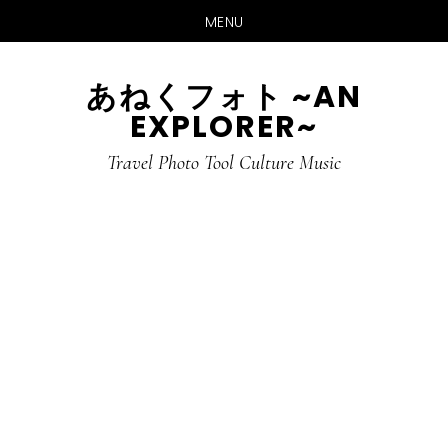
MENU
Skip
Skip
あねくフォト ~AN
to
to
EXPLORER~
main
primary
content
sidebar
Travel Photo Tool Culture Music