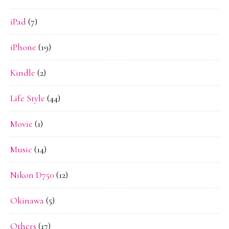
iPad
(7)
iPhone
(19)
Kindle
(2)
Life Style
(44)
Movie
(1)
Music
(14)
Nikon D750
(12)
Okinawa
(5)
Others
(17)