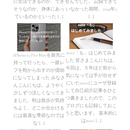
に生活できるのか、でき
せんでした。 記録できて
そうなのか、身体にあっ
いなかった期間、2024年3
ているのかといった […]
[…]
note「も」はじめてみま
iPhone15 Pro Maxを旅先に
した 皆さまこんにちは。
持って行ったら、一眼レ
今回は、５年ほど前から
フを鞄から出すのが億劫
気になっては手が出せず
になってしまった みなさ
にいたnoteにユーザ登録
んこんにちは。ようやく
して自己紹介記事をひと
少しずつ涼しくなってき
つ書きましたので、この
ました。秋は散歩が気持
ブログにも記録しておこ
ちよく、どこか出かける
うと思います。 基本的に
には最適な季節なのでは
はnote […]
な […]