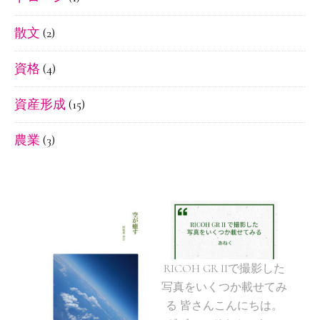
散文
(2)
資格
(4)
資産形成
(15)
農業
(3)
RICOH GR IIで撮影した
写真をいくつか載せてみ
る 皆さんこんにちは。