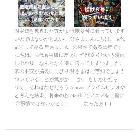
固定費を見直した方がよ
怪獣８号に嵌っています
いのではないかと思い、
皆さまこんにちは。 30代
見直してみる 皆さまこん
の男性である筆者です
にちは。30代も中盤に差
が、怪獣８号という漫画
し掛かり、なんとなく将
に嵌ってしまいました。
来の不安が脳裏にこびり
皆さまはご存知でしょう
ついていることが気がか
か。 もしかしたら
りで、それはなぜだろう
Amazonプライムビデオや
と考えた結果、将来のお
Netflixでアニメをご覧に
金事情ではないかと […]
なった方 […]