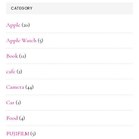
CATEGORY
Apple
(20)
Apple Watch
(5)
Book
(11)
cafe
(2)
Camera
(44)
Car
(1)
Food
(4)
FUJIFILM
(5)