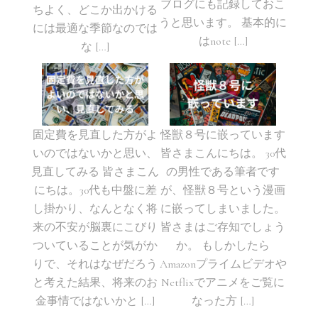
ブログにも記録しておこ
ちよく、どこか出かける
うと思います。 基本的に
には最適な季節なのでは
はnote […]
な […]
固定費を見直した方がよ
怪獣８号に嵌っています
いのではないかと思い、
皆さまこんにちは。 30代
見直してみる 皆さまこん
の男性である筆者です
にちは。30代も中盤に差
が、怪獣８号という漫画
し掛かり、なんとなく将
に嵌ってしまいました。
来の不安が脳裏にこびり
皆さまはご存知でしょう
ついていることが気がか
か。 もしかしたら
りで、それはなぜだろう
Amazonプライムビデオや
と考えた結果、将来のお
Netflixでアニメをご覧に
金事情ではないかと […]
なった方 […]