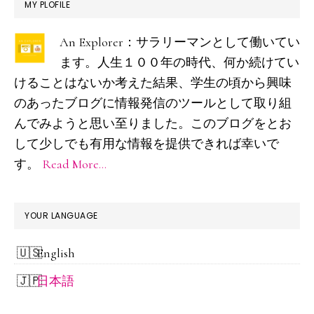
最
MY PLOFILE
初
An Explorer：サラリーマンとして働いてい
の
ます。人生１００年の時代、何か続けてい
サ
けることはないか考えた結果、学生の頃から興味
イ
のあったブログに情報発信のツールとして取り組
ド
んでみようと思い至りました。このブログをとお
して少しでも有用な情報を提供できれば幸いで
バ
す。
Read More…
ー
YOUR LANGUAGE
English
日本語