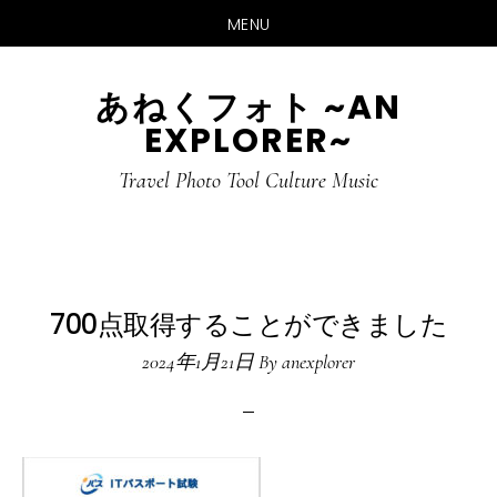
MENU
Skip
Skip
あねくフォト ~AN
to
to
EXPLORER~
main
primary
content
sidebar
Travel Photo Tool Culture Music
700点取得することができました
2024年1月21日
By
anexplorer