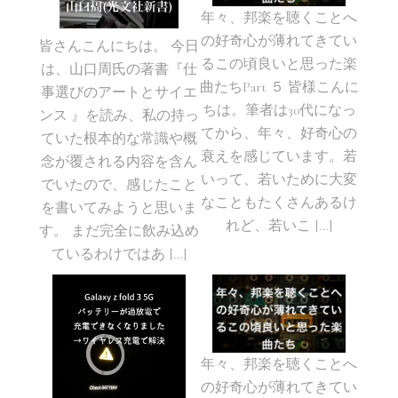
年々、邦楽を聴くことへ
の好奇心が薄れてきてい
皆さんこんにちは。 今日
るこの頃良いと思った楽
は、山口周氏の著書『仕
曲たちPart ５ 皆様こんに
事選びのアートとサイエ
ちは。筆者は30代になっ
ンス 』を読み、私の持っ
てから、年々、好奇心の
ていた根本的な常識や概
衰えを感じています。若
念が覆される内容を含ん
いって、若いために大変
でいたので、感じたこと
なこともたくさんあるけ
を書いてみようと思いま
れど、若いこ […]
す。 まだ完全に飲み込め
ているわけではあ […]
年々、邦楽を聴くことへ
の好奇心が薄れてきてい