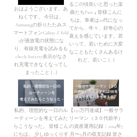
るこの頃良いと思った楽
おはようございます。あ
曲たちPart 4 皆様こんに
ねくです。 今日は、
ちは。筆者は30代になっ
Samsungの折りたたみス
てから、年々、好奇心の
マートフォンGalaxy Z fold
衰えを感じています。若
3が過放電の状態にな
いって、若いために大変
り、有線充電を試みるも
なこともたくさんあるけ
check battery表示がなさ
れど、若いこ […]
れ充電できなくなってし
まったこと […]
私的、理想的な一日のル
【250万円達成】一般サラ
ーティーンを考えてみた
リーマン（３０代前半）
らこうなった。 皆様こん
の資産運用記録：2024年7
にちは。 少しゆっくりす
月〜9月の収支記録 皆さ