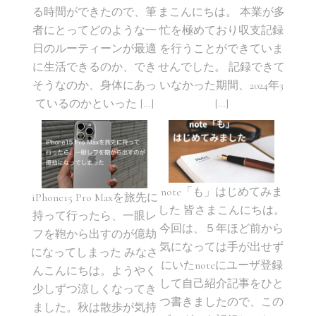
る時間ができたので、筆
まこんにちは。 本業が多
者にとってどのような一
忙を極めており収支記録
日のルーティーンが最適
を行うことができていま
に生活できるのか、でき
せんでした。 記録できて
そうなのか、身体にあっ
いなかった期間、2024年3
ているのかといった […]
[…]
note「も」はじめてみま
iPhone15 Pro Maxを旅先に
した 皆さまこんにちは。
持って行ったら、一眼レ
今回は、５年ほど前から
フを鞄から出すのが億劫
気になっては手が出せず
になってしまった みなさ
にいたnoteにユーザ登録
んこんにちは。ようやく
して自己紹介記事をひと
少しずつ涼しくなってき
つ書きましたので、この
ました。秋は散歩が気持