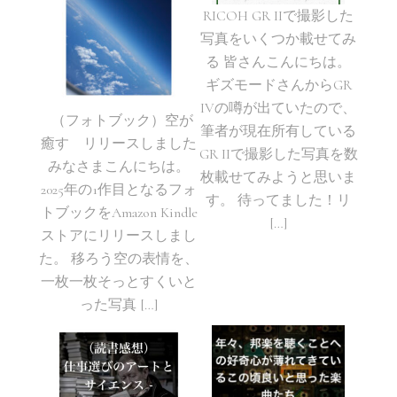
RICOH GR IIで撮影した
写真をいくつか載せてみ
る 皆さんこんにちは。
ギズモードさんからGR
IVの噂が出ていたので、
（フォトブック）空が
筆者が現在所有している
癒す リリースしました
GR IIで撮影した写真を数
みなさまこんにちは。
枚載せてみようと思いま
2025年の1作目となるフォ
す。 待ってました！リ
トブックをAmazon Kindle
[…]
ストアにリリースしまし
た。 移ろう空の表情を、
一枚一枚そっとすくいと
った写真 […]