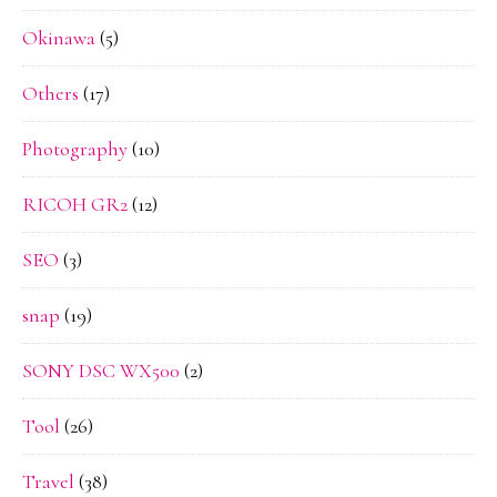
Okinawa
(5)
Others
(17)
Photography
(10)
RICOH GR2
(12)
SEO
(3)
snap
(19)
SONY DSC WX500
(2)
Tool
(26)
Travel
(38)