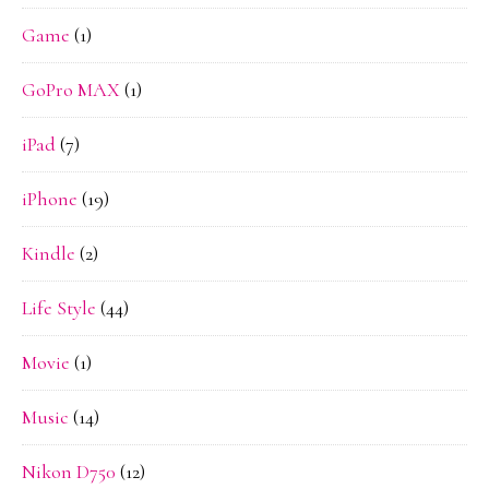
Game
(1)
GoPro MAX
(1)
iPad
(7)
iPhone
(19)
Kindle
(2)
Life Style
(44)
Movie
(1)
Music
(14)
Nikon D750
(12)