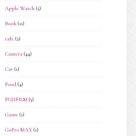
Apple Watch
(5)
Book
(11)
cafe
(2)
Camera
(44)
Car
(1)
Food
(4)
FUJIFILM
(5)
Game
(1)
GoPro MAX
(1)