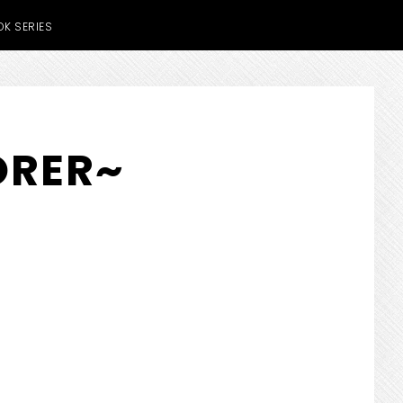
K SERIES
RER~