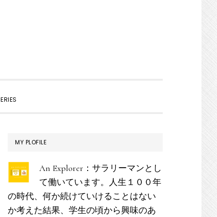
SHOW
ERIES
SEARCH
最
MY PLOFILE
初
An Explorer：サラリーマンとし
の
て働いています。人生１００年
サ
の時代、何か続けていけることはない
イ
か考えた結果、学生の頃から興味のあ