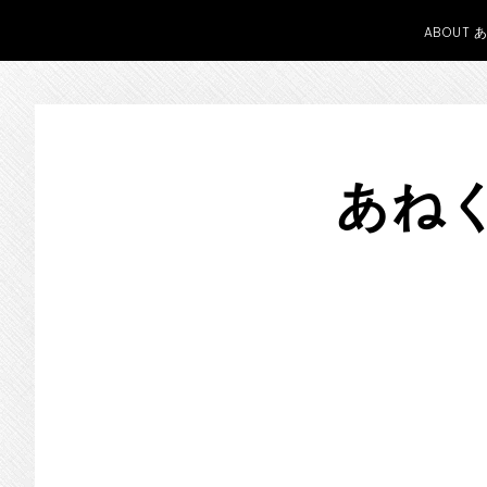
ABOUT 
Skip
Skip
Skip
to
to
to
あねく
primary
main
primary
navigation
content
sidebar