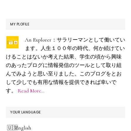
最
MY PLOFILE
初
An Explorer：サラリーマンとして働いてい
の
ます。人生１００年の時代、何か続けてい
サ
けることはないか考えた結果、学生の頃から興味
イ
のあったブログに情報発信のツールとして取り組
ド
んでみようと思い至りました。このブログをとお
して少しでも有用な情報を提供できれば幸いで
バ
す。
Read More…
ー
YOUR LANGUAGE
English