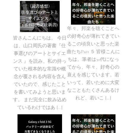
年々、邦楽を聴くことへ
の好奇心が薄れてきてい
皆さんこんにちは。 今日
るこの頃良いと思った楽
は、山口周氏の著書『仕
曲たちPart ５ 皆様こんに
事選びのアートとサイエ
ちは。筆者は30代になっ
ンス 』を読み、私の持っ
てから、年々、好奇心の
ていた根本的な常識や概
衰えを感じています。若
念が覆される内容を含ん
いって、若いために大変
でいたので、感じたこと
なこともたくさんあるけ
を書いてみようと思いま
れど、若いこ […]
す。 まだ完全に飲み込め
ているわけではあ […]