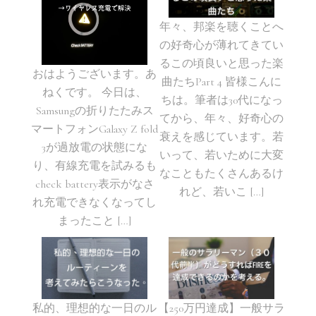
年々、邦楽を聴くことへ
の好奇心が薄れてきてい
るこの頃良いと思った楽
おはようございます。あ
曲たちPart 4 皆様こんに
ねくです。 今日は、
ちは。筆者は30代になっ
Samsungの折りたたみス
てから、年々、好奇心の
マートフォンGalaxy Z fold
衰えを感じています。若
3が過放電の状態にな
いって、若いために大変
り、有線充電を試みるも
なこともたくさんあるけ
check battery表示がなさ
れど、若いこ […]
れ充電できなくなってし
まったこと […]
私的、理想的な一日のル
【250万円達成】一般サラ