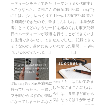
ーティーンを考えてみた
リーマン（３０代前半）
らこうなった。 皆様こん
の資産運用記録：2024年7
にちは。 少しゆっくりす
月〜9月の収支記録 皆さ
る時間ができたので、筆
まこんにちは。 本業が多
者にとってどのような一
忙を極めており収支記録
日のルーティーンが最適
を行うことができていま
に生活できるのか、でき
せんでした。 記録できて
そうなのか、身体にあっ
いなかった期間、2024年3
ているのかといった […]
[…]
note「も」はじめてみま
iPhone15 Pro Maxを旅先に
した 皆さまこんにちは。
持って行ったら、一眼レ
今回は、５年ほど前から
フを鞄から出すのが億劫
気になっては手が出せず
になってしまった みなさ