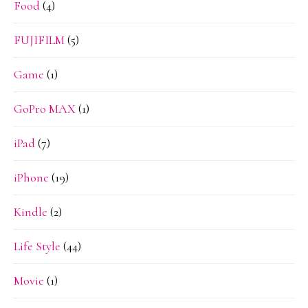
Food
(4)
FUJIFILM
(5)
Game
(1)
GoPro MAX
(1)
iPad
(7)
iPhone
(19)
Kindle
(2)
Life Style
(44)
Movie
(1)