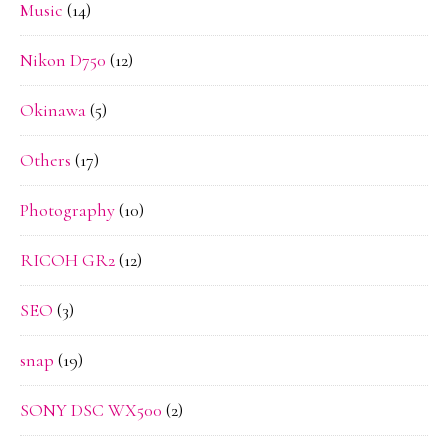
Music
(14)
Nikon D750
(12)
Okinawa
(5)
Others
(17)
Photography
(10)
RICOH GR2
(12)
SEO
(3)
snap
(19)
SONY DSC WX500
(2)