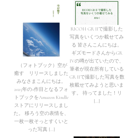
RICOH GR IIで撮影した
写真をいくつか載せてみ
る 皆さんこんにちは。
ギズモードさんからGR
IVの噂が出ていたので、
（フォトブック）空が
筆者が現在所有している
癒す リリースしました
GR IIで撮影した写真を数
みなさまこんにちは。
枚載せてみようと思いま
2025年の1作目となるフォ
す。 待ってました！リ
トブックをAmazon Kindle
[…]
ストアにリリースしまし
た。 移ろう空の表情を、
一枚一枚そっとすくいと
った写真 […]