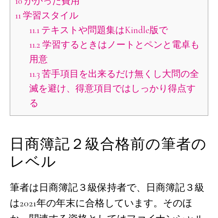
10
かかった費用
11
学習スタイル
11.1
テキストや問題集はKindle版で
11.2
学習するときはノートとペンと電卓も
用意
11.3
苦手項目を出来るだけ無くし大問の全
滅を避け、得意項目ではしっかり得点す
る
日商簿記２級合格前の筆者の
レベル
筆者は日商簿記３級保持者で、日商簿記３級
は2021年の年末に合格しています。そのほ