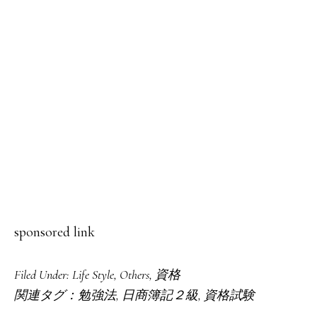
sponsored link
Filed Under:
Life Style
,
Others
,
資格
関連タグ：
勉強法
,
日商簿記２級
,
資格試験