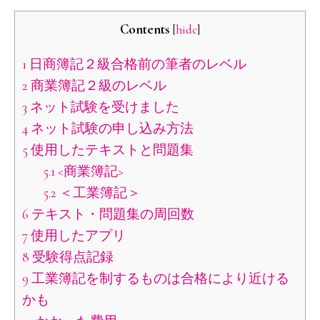
Contents
[
hide
]
1
日商簿記２級合格前の筆者のレベル
2
商業簿記２級のレベル
3
ネット試験を受けました
4
ネット試験の申し込み方法
5
使用したテキストと問題集
5.1
<商業簿記>
5.2
＜工業簿記＞
6
テキスト・問題集の周回数
7
使用したアプリ
8
受験得点記録
9
工業簿記を制するものは合格により近ける
かも