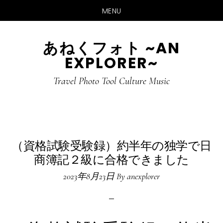
MENU
Skip
Skip
あねくフォト ~AN
to
to
EXPLORER~
main
primary
content
sidebar
Travel Photo Tool Culture Music
（資格試験受験録）約半年の独学で日
商簿記２級に合格できました
2023年8月23日
By
anexplorer