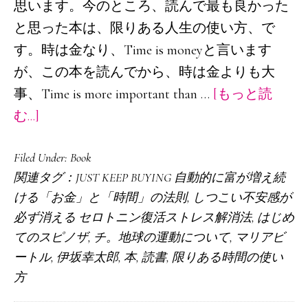
思います。今のところ、読んで最も良かった
と思った本は、限りある人生の使い方、で
す。時は金なり、Time is moneyと言います
が、この本を読んでから、時は金よりも大
事、Time is more important than …
[もっと読
about
む...]
2023
Filed Under:
Book
年
関連タグ：
JUST KEEP BUYING 自動的に富が増え続
に
ける「お金」と「時間」の法則
,
しつこい不安感が
読
必ず消える セロトニン復活ストレス解消法
,
はじめ
ん
てのスピノザ
,
チ。地球の運動について
,
マリアビ
で
ートル
,
伊坂幸太郎
,
本
,
読書
,
限りある時間の使い
良
方
か