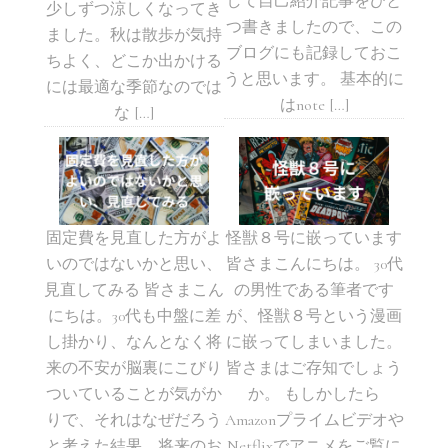
して自己紹介記事をひと
少しずつ涼しくなってき
つ書きましたので、この
ました。秋は散歩が気持
ブログにも記録しておこ
ちよく、どこか出かける
うと思います。 基本的に
には最適な季節なのでは
はnote […]
な […]
固定費を見直した方がよ
怪獣８号に嵌っています
いのではないかと思い、
皆さまこんにちは。 30代
見直してみる 皆さまこん
の男性である筆者です
にちは。30代も中盤に差
が、怪獣８号という漫画
し掛かり、なんとなく将
に嵌ってしまいました。
来の不安が脳裏にこびり
皆さまはご存知でしょう
ついていることが気がか
か。 もしかしたら
りで、それはなぜだろう
Amazonプライムビデオや
と考えた結果、将来のお
Netflixでアニメをご覧に