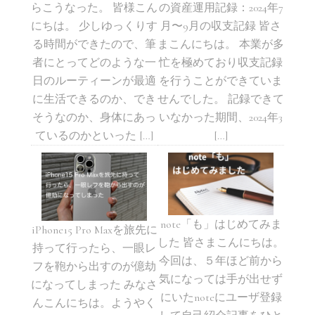
らこうなった。 皆様こん
の資産運用記録：2024年7
にちは。 少しゆっくりす
月〜9月の収支記録 皆さ
る時間ができたので、筆
まこんにちは。 本業が多
者にとってどのような一
忙を極めており収支記録
日のルーティーンが最適
を行うことができていま
に生活できるのか、でき
せんでした。 記録できて
そうなのか、身体にあっ
いなかった期間、2024年3
ているのかといった […]
[…]
note「も」はじめてみま
iPhone15 Pro Maxを旅先に
した 皆さまこんにちは。
持って行ったら、一眼レ
今回は、５年ほど前から
フを鞄から出すのが億劫
気になっては手が出せず
になってしまった みなさ
にいたnoteにユーザ登録
んこんにちは。ようやく