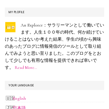
っ
最
た
MY PLOFILE
本
初
An Explorer：サラリーマンとして働いてい
の
ます。人生１００年の時代、何か続けてい
サ
けることはないか考えた結果、学生の頃から興味
イ
のあったブログに情報発信のツールとして取り組
ド
んでみようと思い至りました。このブログをとお
して少しでも有用な情報を提供できれば幸いで
バ
す。
Read More…
ー
YOUR LANGUAGE
English
日本語