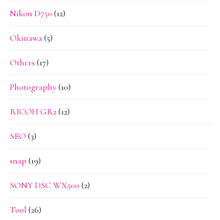
Nikon D750
(12)
Okinawa
(5)
Others
(17)
Photography
(10)
RICOH GR2
(12)
SEO
(3)
snap
(19)
SONY DSC WX500
(2)
Tool
(26)