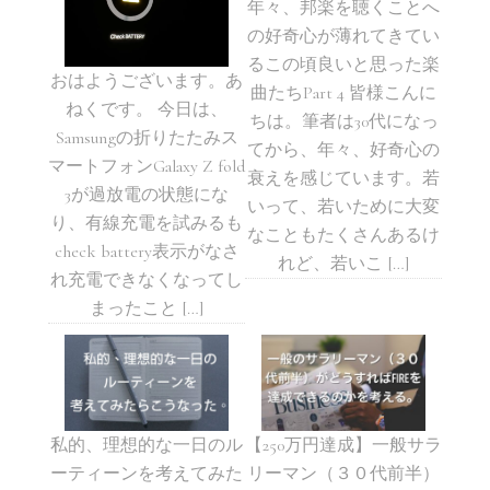
年々、邦楽を聴くことへ
の好奇心が薄れてきてい
るこの頃良いと思った楽
おはようございます。あ
曲たちPart 4 皆様こんに
ねくです。 今日は、
ちは。筆者は30代になっ
Samsungの折りたたみス
てから、年々、好奇心の
マートフォンGalaxy Z fold
衰えを感じています。若
3が過放電の状態にな
いって、若いために大変
り、有線充電を試みるも
なこともたくさんあるけ
check battery表示がなさ
れど、若いこ […]
れ充電できなくなってし
まったこと […]
私的、理想的な一日のル
【250万円達成】一般サラ
ーティーンを考えてみた
リーマン（３０代前半）