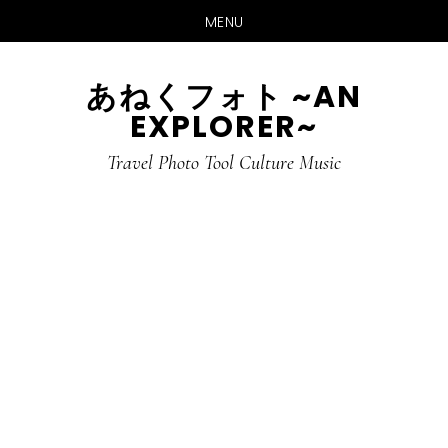
MENU
Skip
Skip
あねくフォト ~AN
to
to
EXPLORER~
main
primary
content
sidebar
Travel Photo Tool Culture Music