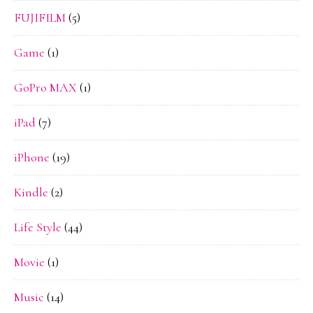
FUJIFILM
(5)
Game
(1)
GoPro MAX
(1)
iPad
(7)
iPhone
(19)
Kindle
(2)
Life Style
(44)
Movie
(1)
Music
(14)