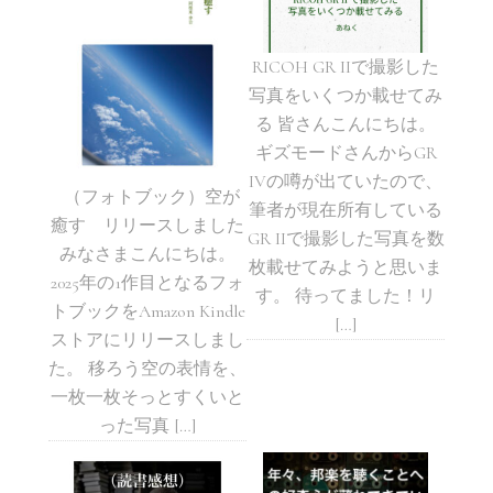
RICOH GR IIで撮影した
写真をいくつか載せてみ
る 皆さんこんにちは。
ギズモードさんからGR
IVの噂が出ていたので、
（フォトブック）空が
筆者が現在所有している
癒す リリースしました
GR IIで撮影した写真を数
みなさまこんにちは。
枚載せてみようと思いま
2025年の1作目となるフォ
す。 待ってました！リ
トブックをAmazon Kindle
[…]
ストアにリリースしまし
た。 移ろう空の表情を、
一枚一枚そっとすくいと
った写真 […]