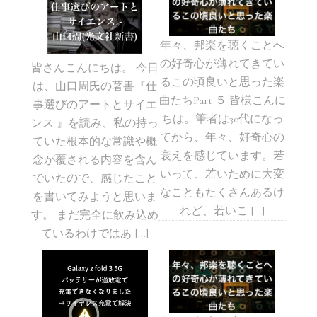
年々、邦楽を聴くことへ
の好奇心が薄れてきてい
皆さんこんにちは。 今日
るこの頃良いと思った楽
は、山口周氏の著書『仕
曲たちPart ５ 皆様こんに
事選びのアートとサイエ
ちは。筆者は30代になっ
ンス 』を読み、私の持っ
てから、年々、好奇心の
ていた根本的な常識や概
衰えを感じています。若
念が覆される内容を含ん
いって、若いために大変
でいたので、感じたこと
なこともたくさんあるけ
を書いてみようと思いま
れど、若いこ […]
す。 まだ完全に飲み込め
ているわけではあ […]