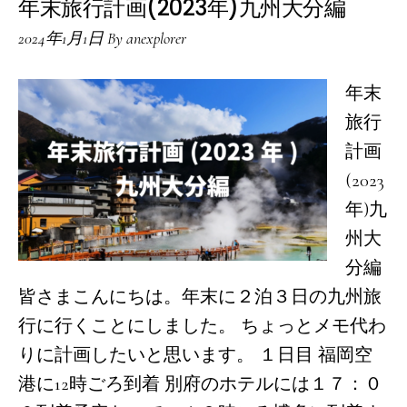
年末旅行計画(2023年)九州大分編
2024年1月1日
By
anexplorer
年末
旅行
計画
(2023
年)九
州大
分編
皆さまこんにちは。年末に２泊３日の九州旅
行に行くことにしました。 ちょっとメモ代わ
りに計画したいと思います。 １日目 福岡空
港に12時ごろ到着 別府のホテルには１７：０