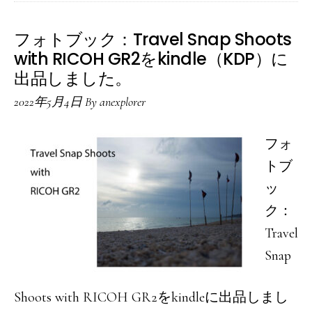
FUJIFI
に
X100V
フォトブック：Travel Snap Shoots
出
を
with RICOH GR2をkindle（KDP）に
品
持
出品しました。
し
っ
2022年5月4日
By
anexplorer
ま
て、
し
神
フォ
た。
戸
トブ
を
ッ
お
ク：
散
Travel
歩
Snap
し
て
Shoots with RICOH GR2をkindleに出品しまし