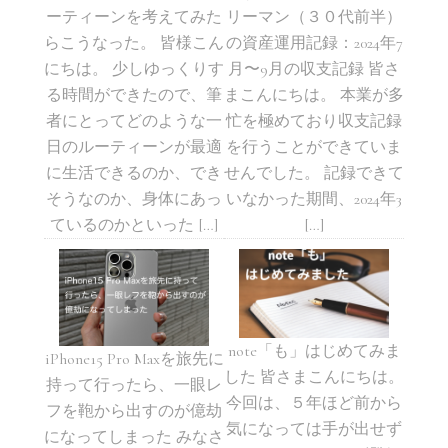
ーティーンを考えてみた
リーマン（３０代前半）
らこうなった。 皆様こん
の資産運用記録：2024年7
にちは。 少しゆっくりす
月〜9月の収支記録 皆さ
る時間ができたので、筆
まこんにちは。 本業が多
者にとってどのような一
忙を極めており収支記録
日のルーティーンが最適
を行うことができていま
に生活できるのか、でき
せんでした。 記録できて
そうなのか、身体にあっ
いなかった期間、2024年3
ているのかといった […]
[…]
note「も」はじめてみま
iPhone15 Pro Maxを旅先に
した 皆さまこんにちは。
持って行ったら、一眼レ
今回は、５年ほど前から
フを鞄から出すのが億劫
気になっては手が出せず
になってしまった みなさ