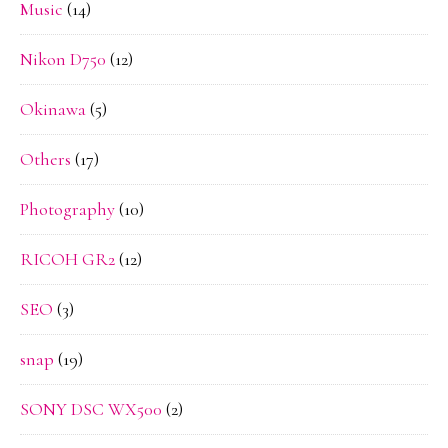
Music
(14)
Nikon D750
(12)
Okinawa
(5)
Others
(17)
Photography
(10)
RICOH GR2
(12)
SEO
(3)
snap
(19)
SONY DSC WX500
(2)