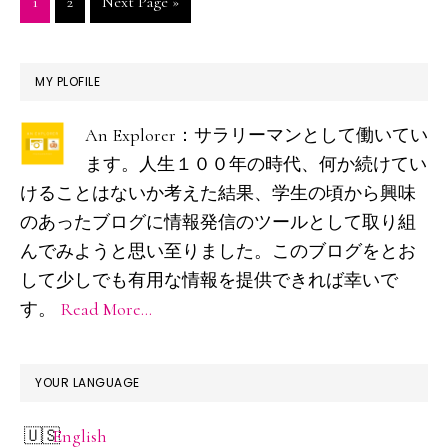
ペ
ペ
Go
1
2
Next Page »
Travel
ー
ー
to
Snap
ジ
ジ
最
Shoots
MY PLOFILE
with
初
An Explorer：サラリーマンとして働いてい
RICOH
の
ます。人生１００年の時代、何か続けてい
GR2
サ
けることはないか考えた結果、学生の頃から興味
を
イ
のあったブログに情報発信のツールとして取り組
kindle（K
ド
んでみようと思い至りました。このブログをとお
に
して少しでも有用な情報を提供できれば幸いで
バ
出
す。
Read More…
ー
品
し
YOUR LANGUAGE
ま
し
English