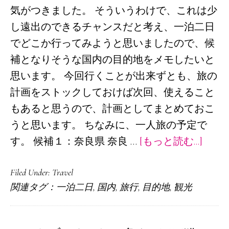
気がつきました。 そういうわけで、これは少
し遠出のできるチャンスだと考え、一泊二日
でどこか行ってみようと思いましたので、候
補となりそうな国内の目的地をメモしたいと
思います。 今回行くことが出来ずとも、旅の
計画をストックしておけば次回、使えること
もあると思うので、計画としてまとめておこ
うと思います。 ちなみに、一人旅の予定で
about
す。 候補１：奈良県 奈良 …
[もっと読む...]
９
Filed Under:
Travel
月
関連タグ：
一泊二日
,
国内
,
旅行
,
目的地
,
観光
は
祝
日