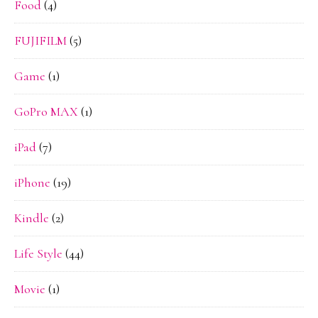
Food
(4)
FUJIFILM
(5)
Game
(1)
GoPro MAX
(1)
iPad
(7)
iPhone
(19)
Kindle
(2)
Life Style
(44)
Movie
(1)