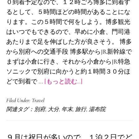
０到着予定なので、１２時ごろ博多に到着す
るとして、５時間ほどの時間があることにな
ります。この５時間で何をしよう。博多観光
はいつでもできるので、早めに小倉、門司港
あたりまで足を伸ばした方が良さそう。 博多
から別府への交通手段 博多駅からJR新幹線で
まずは小倉に行き、それから小倉からJR特急
ソニックで別府に向かうと約１時間３０分ほ
about
どで到着で …
[もっと読む...]
年
Filed Under:
Travel
末
関連タグ：
別府
,
大分
,
年末
,
旅行
,
湯布院
旅
行
計
９月は祝日が多いので、１泊２日でど