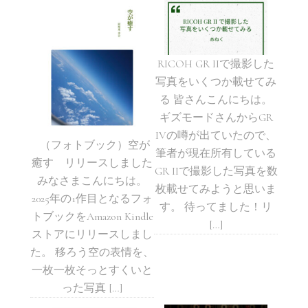
RICOH GR IIで撮影した
写真をいくつか載せてみ
る 皆さんこんにちは。
ギズモードさんからGR
IVの噂が出ていたので、
（フォトブック）空が
筆者が現在所有している
癒す リリースしました
GR IIで撮影した写真を数
みなさまこんにちは。
枚載せてみようと思いま
2025年の1作目となるフォ
す。 待ってました！リ
トブックをAmazon Kindle
[…]
ストアにリリースしまし
た。 移ろう空の表情を、
一枚一枚そっとすくいと
った写真 […]