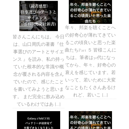
年々、邦楽を聴くことへ
の好奇心が薄れてきてい
皆さんこんにちは。 今日
るこの頃良いと思った楽
は、山口周氏の著書『仕
曲たちPart ５ 皆様こんに
事選びのアートとサイエ
ちは。筆者は30代になっ
ンス 』を読み、私の持っ
てから、年々、好奇心の
ていた根本的な常識や概
衰えを感じています。若
念が覆される内容を含ん
いって、若いために大変
でいたので、感じたこと
なこともたくさんあるけ
を書いてみようと思いま
れど、若いこ […]
す。 まだ完全に飲み込め
ているわけではあ […]