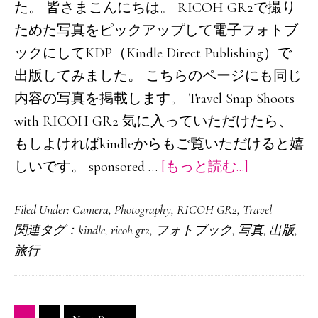
み
た。 皆さまこんにちは。 RICOH GR2で撮り
た。
ためた写真をピックアップして電子フォトブ
ックにしてKDP（Kindle Direct Publishing）で
出版してみました。 こちらのページにも同じ
内容の写真を掲載します。 Travel Snap Shoots
with RICOH GR2 気に入っていただけたら、
もしよければkindleからもご覧いただけると嬉
about
しいです。 sponsored …
[もっと読む...]
フ
Filed Under:
Camera
,
Photography
,
RICOH GR2
,
Travel
ォ
関連タグ：
kindle
,
ricoh gr2
,
フォトブック
,
写真
,
出版
,
ト
旅行
ブ
ッ
ク：