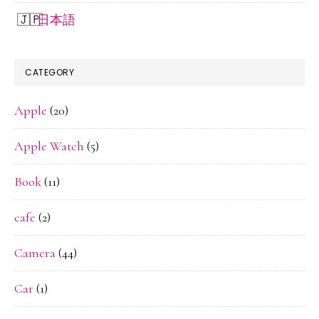
た。
日本語
CATEGORY
Apple
(20)
Apple Watch
(5)
Book
(11)
cafe
(2)
Camera
(44)
Car
(1)