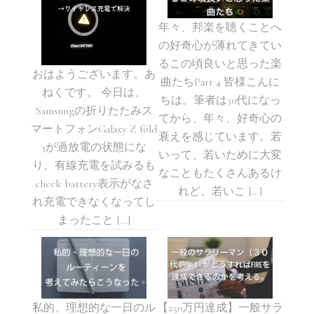
年々、邦楽を聴くことへ
の好奇心が薄れてきてい
るこの頃良いと思った楽
おはようございます。あ
曲たちPart 4 皆様こんに
ねくです。 今日は、
ちは。筆者は30代になっ
Samsungの折りたたみス
てから、年々、好奇心の
マートフォンGalaxy Z fold
衰えを感じています。若
3が過放電の状態にな
いって、若いために大変
り、有線充電を試みるも
なこともたくさんあるけ
check battery表示がなさ
れど、若いこ […]
れ充電できなくなってし
まったこと […]
私的、理想的な一日のル
【250万円達成】一般サラ