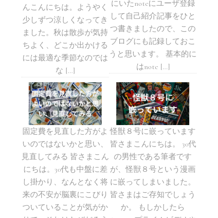
にいたnoteにユーザ登録
んこんにちは。ようやく
して自己紹介記事をひと
少しずつ涼しくなってき
つ書きましたので、この
ました。秋は散歩が気持
ブログにも記録しておこ
ちよく、どこか出かける
うと思います。 基本的に
には最適な季節なのでは
はnote […]
な […]
固定費を見直した方がよ
怪獣８号に嵌っています
いのではないかと思い、
皆さまこんにちは。 30代
見直してみる 皆さまこん
の男性である筆者です
にちは。30代も中盤に差
が、怪獣８号という漫画
し掛かり、なんとなく将
に嵌ってしまいました。
来の不安が脳裏にこびり
皆さまはご存知でしょう
ついていることが気がか
か。 もしかしたら