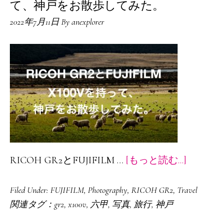
て、神戸をお散歩してみた。
こ
2022年7月11日
By
anexplorer
多
め、
ほ
ぼ
猫
フ
ォ
ト
ブ
about
RICOH GR2とFUJIFILM …
[もっと読む...]
ッ
RICOH
ク
Filed Under:
FUJIFILM
,
Photography
,
RICOH GR2
,
Travel
GR2
を
関連タグ：
gr2
,
x100v
,
六甲
,
写真
,
旅行
,
神戸
と
kindle（KDP）