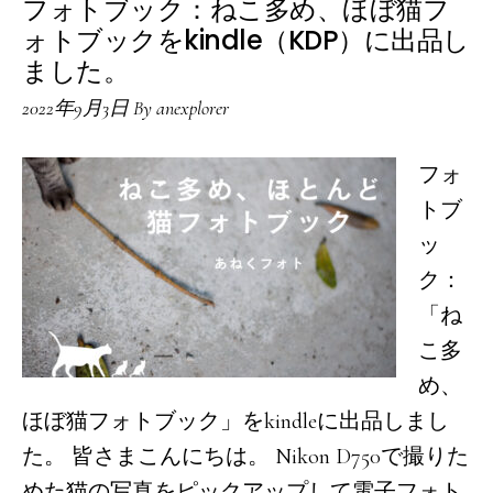
フォトブック：ねこ多め、ほぼ猫フ
が
ォトブックをkindle（KDP）に出品し
多
ました。
い
2022年9月3日
By
anexplorer
の
で、
フォ
１
トブ
泊
ッ
２
ク：
日
「ね
で
こ多
ど
め、
こ
ほぼ猫フォトブック」をkindleに出品しまし
か
た。 皆さまこんにちは。 Nikon D750で撮りた
行
めた猫の写真をピックアップして電子フォト