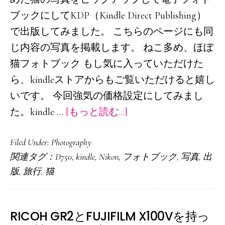
け
ブックにしてKDP（Kindle Direct Publishing）
な
で出版してみました。 こちらのページにも同
い
じ内容の写真を掲載します。 ねこ多め、ほぼ
か
猫フォトブック もし気に入っていただけた
考
ら、kindleストアからもご覧いただけると嬉し
え
いです。 今回強気の価格設定にしてみまし
て
about
た。kindle …
[もっと読む...]
み
フ
た
Filed Under:
Photography
ォ
関連タグ：
D750
,
kindle
,
Nikon
,
フォトブック
,
写真
,
出
ト
版
,
旅行
,
猫
ブ
ッ
ク：
RICOH GR2とFUJIFILM X100Vを持っ
ね