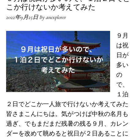
画
こか行けないか考えてみた
(2023
2022年9月25日
By
anexplorer
年)
九
９月
州
は祝
大
日が
分
多い
編
の
で、
１泊
２日でどこか一人旅で行けないか考えてみた
皆さまこんにちは。気がつけば中秋の名月も
過ぎ、でもまだまだ残暑の残る９月、カレン
ダーを改めて眺めると祝日が２日あることに