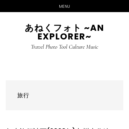
MENU
Skip
Skip
あねくフォト ~AN
to
to
EXPLORER~
main
primary
content
sidebar
Travel Photo Tool Culture Music
旅行