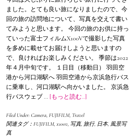
ました。とても良い旅になりましたので、今
回の旅の訪問地について、写真を交えて書い
てみようと思います。 今回の旅のお供に持っ
ていった富士フィルムX100Vで撮影した写真
を多めに載せてお届けしようと思いますの
で、良ければお楽しみください。 季節は2022
年４月中旬です。 １日目（移動日） 羽田空
港から河口湖駅へ 羽田空港から京浜急行バス
に乗車し、河口湖駅へ向かいました。 京浜急
about
行バスウェブ …
[もっと読む...]
忍
Filed Under:
Camera
,
FUJIFILM
,
Travel
野
関連タグ：
FUJIFILM
,
x100v
,
写真
,
旅行
,
日本
,
風景写
八
真
海、