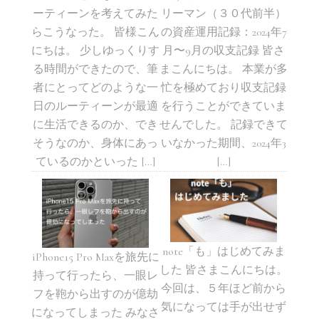
ーティーンを考えてみた
リーマン（３０代前半）
らこうなった。 皆様こん
の資産運用記録：2024年7
にちは。 少しゆっくりす
月〜9月の収支記録 皆さ
る時間ができたので、筆
まこんにちは。 本業が多
者にとってどのような一
忙を極めており収支記録
日のルーティーンが最適
を行うことができていま
に生活できるのか、でき
せんでした。 記録できて
そうなのか、身体にあっ
いなかった期間、2024年3
ているのかといった […]
[…]
note「も」はじめてみま
iPhone15 Pro Maxを旅先に
した 皆さまこんにちは。
持って行ったら、一眼レ
今回は、５年ほど前から
フを鞄から出すのが億劫
気になっては手が出せず
になってしまった みなさ