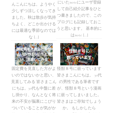
にいたnoteにユーザ登録
んこんにちは。ようやく
して自己紹介記事をひと
少しずつ涼しくなってき
つ書きましたので、この
ました。秋は散歩が気持
ブログにも記録しておこ
ちよく、どこか出かける
うと思います。 基本的に
には最適な季節なのでは
はnote […]
な […]
固定費を見直した方がよ
怪獣８号に嵌っています
いのではないかと思い、
皆さまこんにちは。 30代
見直してみる 皆さまこん
の男性である筆者です
にちは。30代も中盤に差
が、怪獣８号という漫画
し掛かり、なんとなく将
に嵌ってしまいました。
来の不安が脳裏にこびり
皆さまはご存知でしょう
ついていることが気がか
か。 もしかしたら