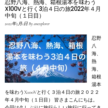
忍野八海、熱海、箱根湯本を味わう
X100Vと行く3泊４日の旅2022年４月
中旬（１日目）
2022年5月1日
By
anexplorer
忍野
八
海、
熱
海、
箱根
湯本
を味わうX100Vと行く３泊４日の旅２０２２
年４月中旬（１日目） 皆さまこんにちは。
今回は久しぶりに旅行らしい旅行に行ってき