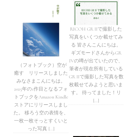
RICOH GR IIで撮影した
写真をいくつか載せてみ
る 皆さんこんにちは。
ギズモードさんからGR
IVの噂が出ていたので、
（フォトブック）空が
筆者が現在所有している
癒す リリースしました
GR IIで撮影した写真を数
みなさまこんにちは。
枚載せてみようと思いま
2025年の1作目となるフォ
す。 待ってました！リ
トブックをAmazon Kindle
[…]
ストアにリリースしまし
た。 移ろう空の表情を、
一枚一枚そっとすくいと
った写真 […]