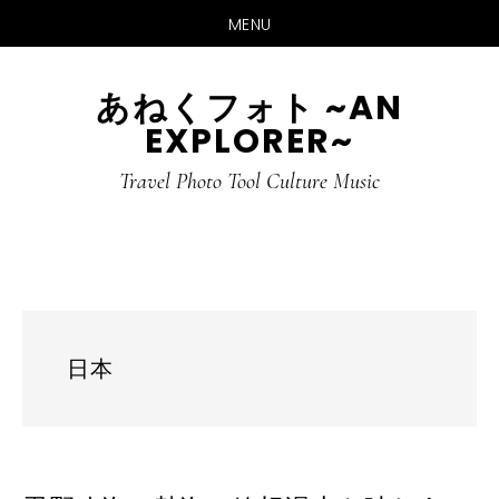
MENU
Skip
Skip
あねくフォト ~AN
to
to
EXPLORER~
main
primary
content
sidebar
Travel Photo Tool Culture Music
日本