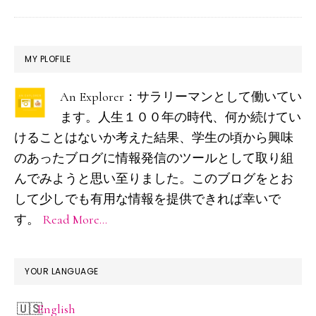
熱
海、
最
MY PLOFILE
箱
初
根
An Explorer：サラリーマンとして働いてい
の
湯
ます。人生１００年の時代、何か続けてい
サ
本
けることはないか考えた結果、学生の頃から興味
イ
を
のあったブログに情報発信のツールとして取り組
ド
んでみようと思い至りました。このブログをとお
味
して少しでも有用な情報を提供できれば幸いで
わ
バ
す。
Read More…
う
ー
X100V
と
YOUR LANGUAGE
行
English
く