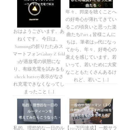
年々、邦楽を聴くことへ
の好奇心が薄れてきてい
るこの頃良いと思った楽
おはようございます。あ
曲たちPart 4 皆様こんに
ねくです。 今日は、
ちは。筆者は30代になっ
Samsungの折りたたみス
てから、年々、好奇心の
マートフォンGalaxy Z fold
衰えを感じています。若
3が過放電の状態にな
いって、若いために大変
り、有線充電を試みるも
なこともたくさんあるけ
check battery表示がなさ
れど、若いこ […]
れ充電できなくなってし
まったこと […]
私的、理想的な一日のル
【250万円達成】一般サラ