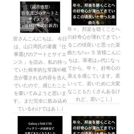
年々、邦楽を聴くことへ
の好奇心が薄れてきてい
皆さんこんにちは。 今日
るこの頃良いと思った楽
は、山口周氏の著書『仕
曲たちPart ５ 皆様こんに
事選びのアートとサイエ
ちは。筆者は30代になっ
ンス 』を読み、私の持っ
てから、年々、好奇心の
ていた根本的な常識や概
衰えを感じています。若
念が覆される内容を含ん
いって、若いために大変
でいたので、感じたこと
なこともたくさんあるけ
を書いてみようと思いま
れど、若いこ […]
す。 まだ完全に飲み込め
ているわけではあ […]