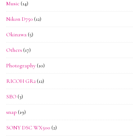
Music
(14)
Nikon D750
(12)
Okinawa
(5)
Others
(17)
Photography
(10)
RICOH GR2
(12)
SEO
(3)
snap
(19)
SONY DSC WX500
(2)