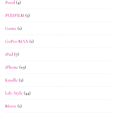
Food
(4)
目）
FUJIFILM
(5)
Game
(1)
GoPro MAX
(1)
iPad
(7)
iPhone
(19)
Kindle
(2)
Life Style
(44)
Movie
(1)