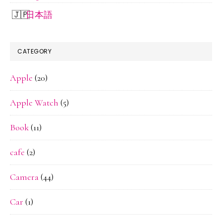
3
日本語
泊
４
CATEGORY
日
Apple
(20)
の
旅
Apple Watch
(5)
2022
年
Book
(11)
４
cafe
(2)
月
中
Camera
(44)
旬
Car
(1)
（１
日