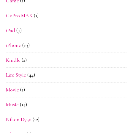
Game
(1)
GoPro MAX
(1)
iPad
(7)
iPhone
(19)
Kindle
(2)
Life Style
(44)
Movie
(1)
Music
(14)
Nikon D750
(12)