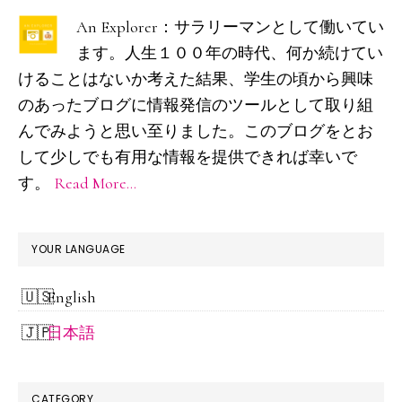
初
An Explorer：サラリーマンとして働いてい
の
ます。人生１００年の時代、何か続けてい
サ
けることはないか考えた結果、学生の頃から興味
イ
のあったブログに情報発信のツールとして取り組
ド
んでみようと思い至りました。このブログをとお
して少しでも有用な情報を提供できれば幸いで
バ
す。
Read More…
ー
YOUR LANGUAGE
English
日本語
CATEGORY