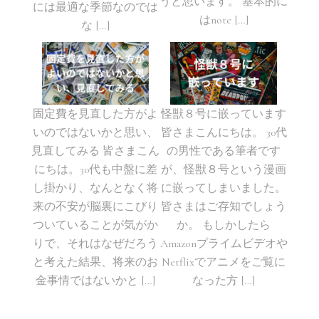
うと思います。 基本的に
には最適な季節なのでは
はnote […]
な […]
固定費を見直した方がよ
怪獣８号に嵌っています
いのではないかと思い、
皆さまこんにちは。 30代
見直してみる 皆さまこん
の男性である筆者です
にちは。30代も中盤に差
が、怪獣８号という漫画
し掛かり、なんとなく将
に嵌ってしまいました。
来の不安が脳裏にこびり
皆さまはご存知でしょう
ついていることが気がか
か。 もしかしたら
りで、それはなぜだろう
Amazonプライムビデオや
と考えた結果、将来のお
Netflixでアニメをご覧に
金事情ではないかと […]
なった方 […]