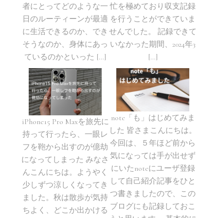
者にとってどのような一
忙を極めており収支記録
日のルーティーンが最適
を行うことができていま
に生活できるのか、でき
せんでした。 記録できて
そうなのか、身体にあっ
いなかった期間、2024年3
ているのかといった […]
[…]
note「も」はじめてみま
iPhone15 Pro Maxを旅先に
した 皆さまこんにちは。
持って行ったら、一眼レ
今回は、５年ほど前から
フを鞄から出すのが億劫
気になっては手が出せず
になってしまった みなさ
にいたnoteにユーザ登録
んこんにちは。ようやく
して自己紹介記事をひと
少しずつ涼しくなってき
つ書きましたので、この
ました。秋は散歩が気持
ブログにも記録しておこ
ちよく、どこか出かける