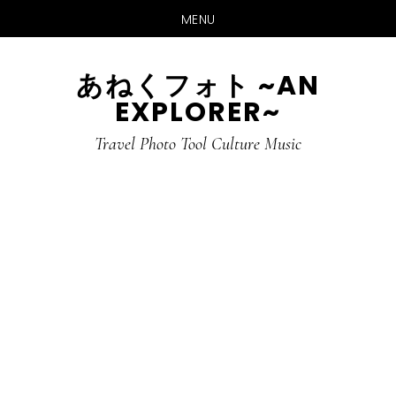
MENU
Skip
Skip
あねくフォト ~AN
to
to
EXPLORER~
main
primary
content
sidebar
Travel Photo Tool Culture Music