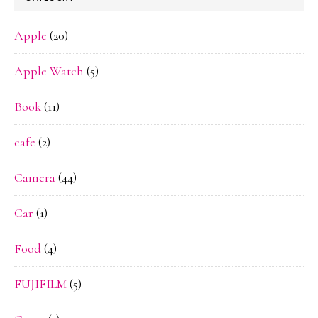
Apple
(20)
Apple Watch
(5)
Book
(11)
cafe
(2)
Camera
(44)
Car
(1)
Food
(4)
FUJIFILM
(5)