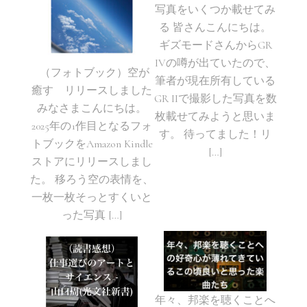
写真をいくつか載せてみ
る 皆さんこんにちは。
ギズモードさんからGR
IVの噂が出ていたので、
（フォトブック）空が
筆者が現在所有している
癒す リリースしました
GR IIで撮影した写真を数
みなさまこんにちは。
枚載せてみようと思いま
2025年の1作目となるフォ
す。 待ってました！リ
トブックをAmazon Kindle
[…]
ストアにリリースしまし
た。 移ろう空の表情を、
一枚一枚そっとすくいと
った写真 […]
年々、邦楽を聴くことへ