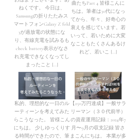
曲たちPart 4 皆様こんに
ねくです。 今日は、
ちは。筆者は30代になっ
Samsungの折りたたみス
てから、年々、好奇心の
マートフォンGalaxy Z fold
衰えを感じています。若
3が過放電の状態にな
いって、若いために大変
り、有線充電を試みるも
なこともたくさんあるけ
check battery表示がなさ
れど、若いこ […]
れ充電できなくなってし
まったこと […]
私的、理想的な一日のル
【250万円達成】一般サラ
ーティーンを考えてみた
リーマン（３０代前半）
らこうなった。 皆様こん
の資産運用記録：2024年7
にちは。 少しゆっくりす
月〜9月の収支記録 皆さ
る時間ができたので、筆
まこんにちは。 本業が多