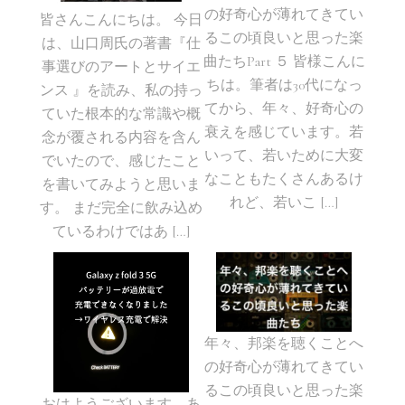
の好奇心が薄れてきてい
皆さんこんにちは。 今日
るこの頃良いと思った楽
は、山口周氏の著書『仕
曲たちPart ５ 皆様こんに
事選びのアートとサイエ
ちは。筆者は30代になっ
ンス 』を読み、私の持っ
てから、年々、好奇心の
ていた根本的な常識や概
衰えを感じています。若
念が覆される内容を含ん
いって、若いために大変
でいたので、感じたこと
なこともたくさんあるけ
を書いてみようと思いま
れど、若いこ […]
す。 まだ完全に飲み込め
ているわけではあ […]
年々、邦楽を聴くことへ
の好奇心が薄れてきてい
るこの頃良いと思った楽
おはようございます。あ