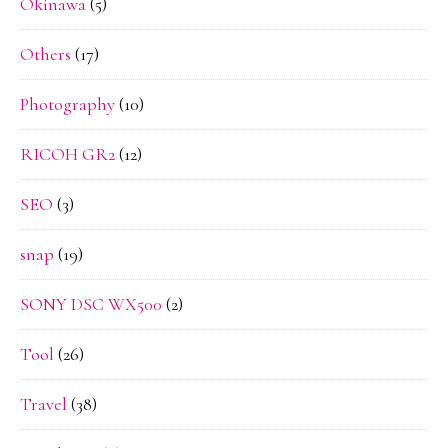
Okinawa
(5)
Others
(17)
Photography
(10)
RICOH GR2
(12)
SEO
(3)
snap
(19)
SONY DSC WX500
(2)
Tool
(26)
Travel
(38)