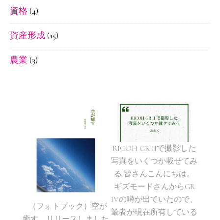
資格
(4)
資産形成
(15)
農業
(3)
RICOH GR IIで撮影した
写真をいくつか載せてみ
る 皆さんこんにちは。
ギズモードさんからGR
IVの噂が出ていたので、
（フォトブック）空が
筆者が現在所有している
癒す リリースしました