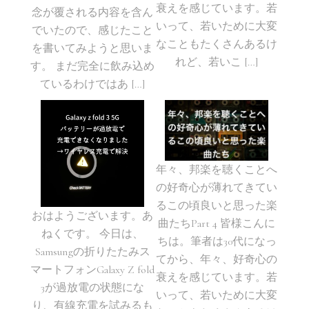
衰えを感じています。若
念が覆される内容を含ん
いって、若いために大変
でいたので、感じたこと
なこともたくさんあるけ
を書いてみようと思いま
れど、若いこ […]
す。 まだ完全に飲み込め
ているわけではあ […]
年々、邦楽を聴くことへ
の好奇心が薄れてきてい
るこの頃良いと思った楽
おはようございます。あ
曲たちPart 4 皆様こんに
ねくです。 今日は、
ちは。筆者は30代になっ
Samsungの折りたたみス
てから、年々、好奇心の
マートフォンGalaxy Z fold
衰えを感じています。若
3が過放電の状態にな
いって、若いために大変
り、有線充電を試みるも