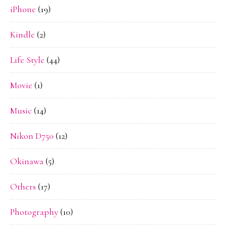
iPhone
(19)
Kindle
(2)
Life Style
(44)
Movie
(1)
Music
(14)
Nikon D750
(12)
Okinawa
(5)
Others
(17)
Photography
(10)