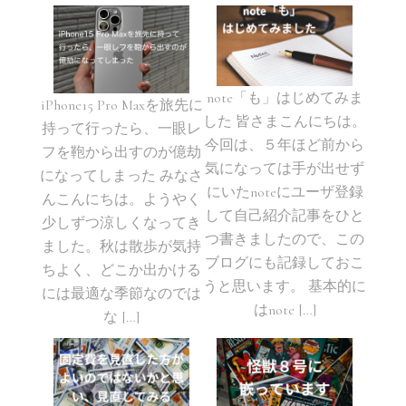
note「も」はじめてみま
iPhone15 Pro Maxを旅先に
した 皆さまこんにちは。
持って行ったら、一眼レ
今回は、５年ほど前から
フを鞄から出すのが億劫
気になっては手が出せず
になってしまった みなさ
にいたnoteにユーザ登録
んこんにちは。ようやく
して自己紹介記事をひと
少しずつ涼しくなってき
つ書きましたので、この
ました。秋は散歩が気持
ブログにも記録しておこ
ちよく、どこか出かける
うと思います。 基本的に
には最適な季節なのでは
はnote […]
な […]