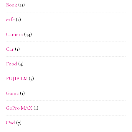
Book
(11)
cafe
(2)
Camera
(44)
Car
(1)
Food
(4)
FUJIFILM
(5)
Game
(1)
GoPro MAX
(1)
iPad
(7)