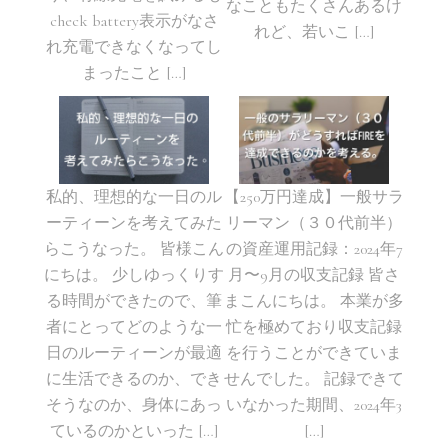
なこともたくさんあるけ
check battery表示がなさ
れど、若いこ […]
れ充電できなくなってし
まったこと […]
私的、理想的な一日のル
【250万円達成】一般サラ
ーティーンを考えてみた
リーマン（３０代前半）
らこうなった。 皆様こん
の資産運用記録：2024年7
にちは。 少しゆっくりす
月〜9月の収支記録 皆さ
る時間ができたので、筆
まこんにちは。 本業が多
者にとってどのような一
忙を極めており収支記録
日のルーティーンが最適
を行うことができていま
に生活できるのか、でき
せんでした。 記録できて
そうなのか、身体にあっ
いなかった期間、2024年3
ているのかといった […]
[…]