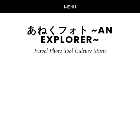
MENU
Skip
Skip
あねくフォト ~AN
to
to
EXPLORER~
main
primary
content
sidebar
Travel Photo Tool Culture Music