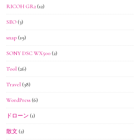
RICOH GR2
(12)
SEO
(3)
snap
(19)
SONY DSC WX500
(2)
Tool
(26)
Travel
(38)
WordPress
(6)
ドローン
(1)
散文
(2)