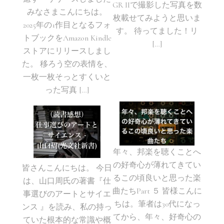
GR IIで撮影した写真を数
みなさまこんにちは。
枚載せてみようと思いま
2025年の1作目となるフォ
す。 待ってました！リ
トブックをAmazon Kindle
[…]
ストアにリリースしまし
た。 移ろう空の表情を、
一枚一枚そっとすくいと
った写真 […]
年々、邦楽を聴くことへ
の好奇心が薄れてきてい
皆さんこんにちは。 今日
るこの頃良いと思った楽
は、山口周氏の著書『仕
曲たちPart ５ 皆様こんに
事選びのアートとサイエ
ちは。筆者は30代になっ
ンス 』を読み、私の持っ
てから、年々、好奇心の
ていた根本的な常識や概