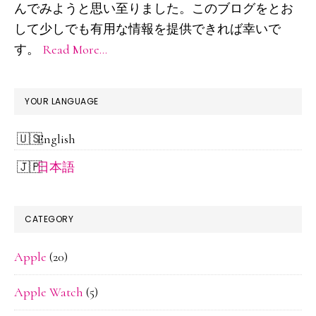
ド
んでみようと思い至りました。このブログをとお
して少しでも有用な情報を提供できれば幸いで
バ
す。
Read More…
ー
YOUR LANGUAGE
English
日本語
CATEGORY
Apple
(20)
Apple Watch
(5)