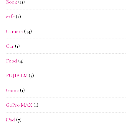
Book
(11)
cafe
(2)
Camera
(44)
Car
(1)
Food
(4)
FUJIFILM
(5)
Game
(1)
GoPro MAX
(1)
iPad
(7)