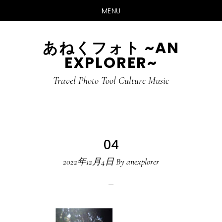
MENU
Skip
Skip
あねくフォト ~AN
to
to
EXPLORER~
main
primary
content
sidebar
Travel Photo Tool Culture Music
04
2022年12月4日
By
anexplorer