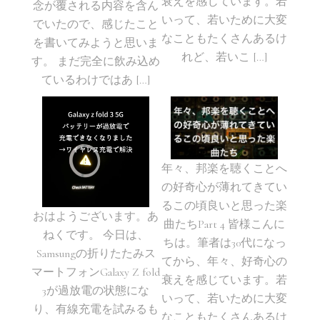
衰えを感じています。若
念が覆される内容を含ん
いって、若いために大変
でいたので、感じたこと
なこともたくさんあるけ
を書いてみようと思いま
れど、若いこ […]
す。 まだ完全に飲み込め
ているわけではあ […]
年々、邦楽を聴くことへ
の好奇心が薄れてきてい
るこの頃良いと思った楽
おはようございます。あ
曲たちPart 4 皆様こんに
ねくです。 今日は、
ちは。筆者は30代になっ
Samsungの折りたたみス
てから、年々、好奇心の
マートフォンGalaxy Z fold
衰えを感じています。若
3が過放電の状態にな
いって、若いために大変
り、有線充電を試みるも
なこともたくさんあるけ