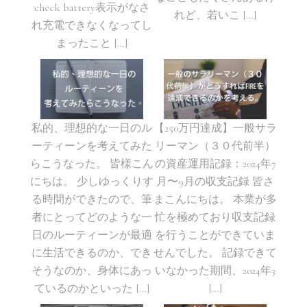
check battery表示がなさ
れど、若いこ […]
れ充電できなくなってし
まったこと […]
私的、理想的な一日のル
【250万円達成】一般サラ
ーティーンを考えてみた
リーマン（３０代前半）
らこうなった。 皆様こん
の資産運用記録：2024年7
にちは。 少しゆっくりす
月〜9月の収支記録 皆さ
る時間ができたので、筆
まこんにちは。 本業が多
者にとってどのような一
忙を極めており収支記録
日のルーティーンが最適
を行うことができていま
に生活できるのか、でき
せんでした。 記録できて
そうなのか、身体にあっ
いなかった期間、2024年3
ているのかといった […]
[…]