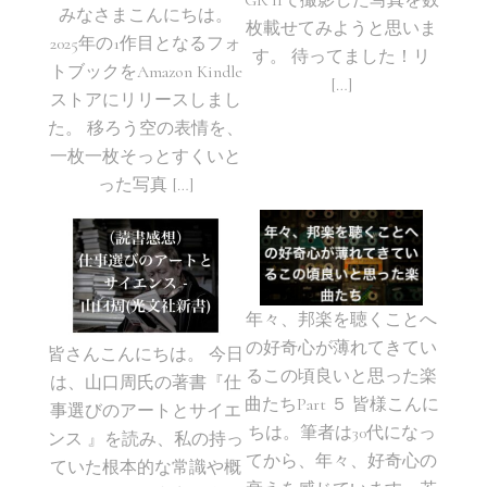
GR IIで撮影した写真を数
みなさまこんにちは。
枚載せてみようと思いま
2025年の1作目となるフォ
す。 待ってました！リ
トブックをAmazon Kindle
[…]
ストアにリリースしまし
た。 移ろう空の表情を、
一枚一枚そっとすくいと
った写真 […]
年々、邦楽を聴くことへ
の好奇心が薄れてきてい
皆さんこんにちは。 今日
るこの頃良いと思った楽
は、山口周氏の著書『仕
曲たちPart ５ 皆様こんに
事選びのアートとサイエ
ちは。筆者は30代になっ
ンス 』を読み、私の持っ
てから、年々、好奇心の
ていた根本的な常識や概