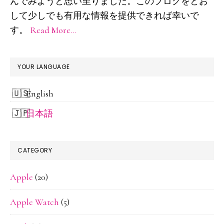
ド
んでみようと思い至りました。このブログをとお
して少しでも有用な情報を提供できれば幸いで
バ
す。
Read More…
ー
YOUR LANGUAGE
English
日本語
CATEGORY
Apple
(20)
Apple Watch
(5)