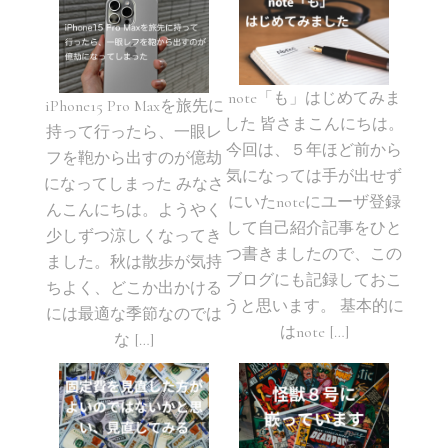
note「も」はじめてみま
iPhone15 Pro Maxを旅先に
した 皆さまこんにちは。
持って行ったら、一眼レ
今回は、５年ほど前から
フを鞄から出すのが億劫
気になっては手が出せず
になってしまった みなさ
にいたnoteにユーザ登録
んこんにちは。ようやく
して自己紹介記事をひと
少しずつ涼しくなってき
つ書きましたので、この
ました。秋は散歩が気持
ブログにも記録しておこ
ちよく、どこか出かける
うと思います。 基本的に
には最適な季節なのでは
はnote […]
な […]