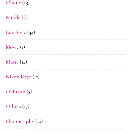
iPhone
(19)
Kindle
(2)
Life Style
(44)
Movie
(1)
Music
(14)
Nikon D750
(12)
Okinawa
(5)
Others
(17)
Photography
(10)