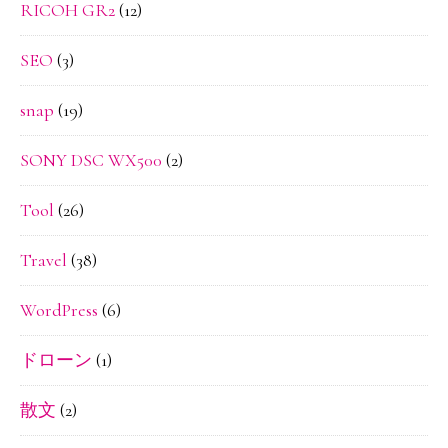
RICOH GR2
(12)
SEO
(3)
snap
(19)
SONY DSC WX500
(2)
Tool
(26)
Travel
(38)
WordPress
(6)
ドローン
(1)
散文
(2)