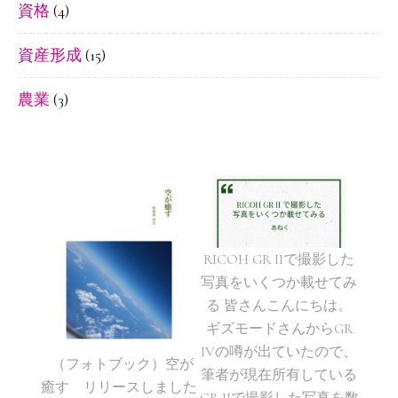
資格
(4)
資産形成
(15)
農業
(3)
RICOH GR IIで撮影した
写真をいくつか載せてみ
る 皆さんこんにちは。
ギズモードさんからGR
IVの噂が出ていたので、
（フォトブック）空が
筆者が現在所有している
癒す リリースしました