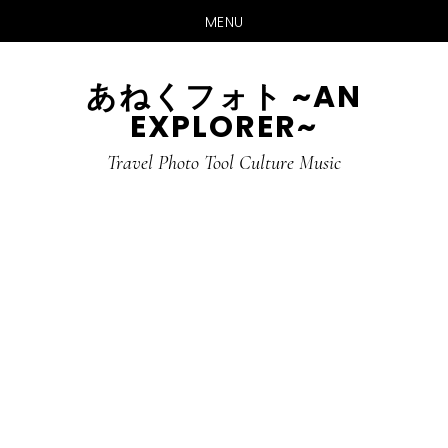
MENU
Skip
Skip
あねくフォト ~AN
to
to
EXPLORER~
main
primary
content
sidebar
Travel Photo Tool Culture Music