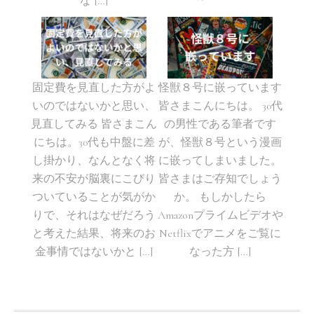
な […]
固定費を見直した方がよ
怪獣８号に嵌っています
いのではないかと思い、
皆さまこんにちは。 30代
見直してみる 皆さまこん
の男性である筆者です
にちは。30代も中盤に差
が、怪獣８号という漫画
し掛かり、なんとなく将
に嵌ってしまいました。
来の不安が脳裏にこびり
皆さまはご存知でしょう
ついていることが気がか
か。 もしかしたら
りで、それはなぜだろう
Amazonプライムビデオや
と考えた結果、将来のお
Netflixでアニメをご覧に
金事情ではないかと […]
なった方 […]