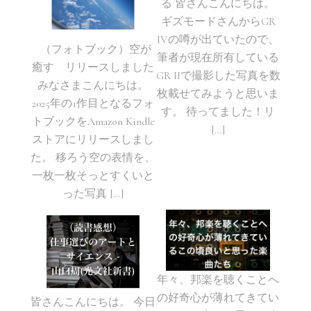
る 皆さんこんにちは。
ギズモードさんからGR
IVの噂が出ていたので、
（フォトブック）空が
筆者が現在所有している
癒す リリースしました
GR IIで撮影した写真を数
みなさまこんにちは。
枚載せてみようと思いま
2025年の1作目となるフォ
す。 待ってました！リ
トブックをAmazon Kindle
[…]
ストアにリリースしまし
た。 移ろう空の表情を、
一枚一枚そっとすくいと
った写真 […]
年々、邦楽を聴くことへ
の好奇心が薄れてきてい
皆さんこんにちは。 今日