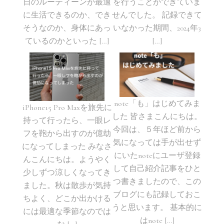
日のルーティーンが最適
を行うことができていま
に生活できるのか、でき
せんでした。 記録できて
そうなのか、身体にあっ
いなかった期間、2024年3
ているのかといった […]
[…]
note「も」はじめてみま
iPhone15 Pro Maxを旅先に
した 皆さまこんにちは。
持って行ったら、一眼レ
今回は、５年ほど前から
フを鞄から出すのが億劫
気になっては手が出せず
になってしまった みなさ
にいたnoteにユーザ登録
んこんにちは。ようやく
して自己紹介記事をひと
少しずつ涼しくなってき
つ書きましたので、この
ました。秋は散歩が気持
ブログにも記録しておこ
ちよく、どこか出かける
うと思います。 基本的に
には最適な季節なのでは
はnote […]