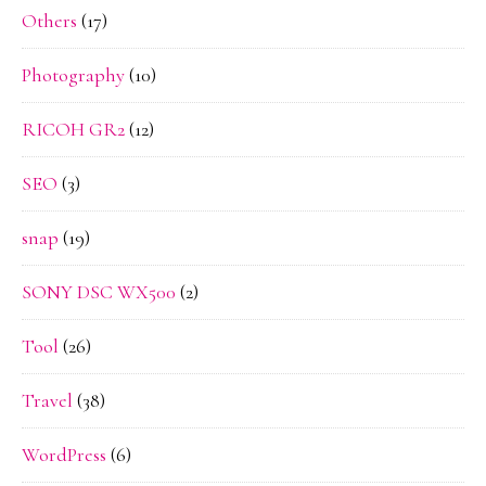
Others
(17)
Photography
(10)
RICOH GR2
(12)
SEO
(3)
snap
(19)
SONY DSC WX500
(2)
Tool
(26)
Travel
(38)
WordPress
(6)