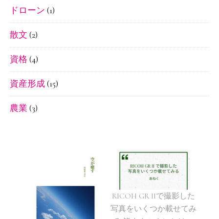
ドローン
(1)
散文
(2)
資格
(4)
資産形成
(15)
農業
(3)
RICOH GR IIで撮影した
写真をいくつか載せてみ