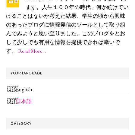
の
ます。人生１００年の時代、何か続けてい
サ
けることはないか考えた結果、学生の頃から興味
イ
のあったブログに情報発信のツールとして取り組
ド
んでみようと思い至りました。このブログをとお
して少しでも有用な情報を提供できれば幸いで
バ
す。
Read More…
ー
YOUR LANGUAGE
English
日本語
CATEGORY