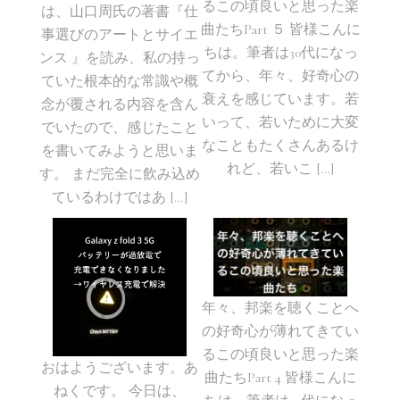
るこの頃良いと思った楽
は、山口周氏の著書『仕
曲たちPart ５ 皆様こんに
事選びのアートとサイエ
ちは。筆者は30代になっ
ンス 』を読み、私の持っ
てから、年々、好奇心の
ていた根本的な常識や概
衰えを感じています。若
念が覆される内容を含ん
いって、若いために大変
でいたので、感じたこと
なこともたくさんあるけ
を書いてみようと思いま
れど、若いこ […]
す。 まだ完全に飲み込め
ているわけではあ […]
年々、邦楽を聴くことへ
の好奇心が薄れてきてい
るこの頃良いと思った楽
おはようございます。あ
曲たちPart 4 皆様こんに
ねくです。 今日は、