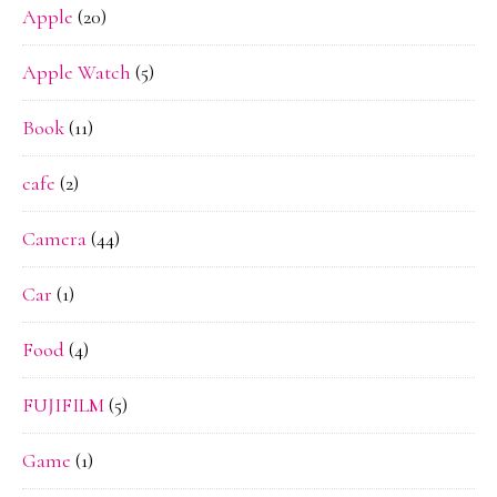
Apple
(20)
Apple Watch
(5)
Book
(11)
cafe
(2)
Camera
(44)
Car
(1)
Food
(4)
FUJIFILM
(5)
Game
(1)