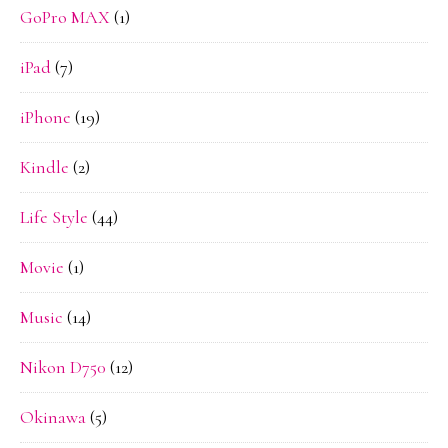
GoPro MAX
(1)
iPad
(7)
iPhone
(19)
Kindle
(2)
Life Style
(44)
Movie
(1)
Music
(14)
Nikon D750
(12)
Okinawa
(5)