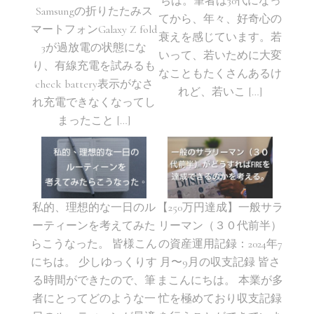
ちは。筆者は30代になっ
Samsungの折りたたみス
てから、年々、好奇心の
マートフォンGalaxy Z fold
衰えを感じています。若
3が過放電の状態にな
いって、若いために大変
り、有線充電を試みるも
なこともたくさんあるけ
check battery表示がなさ
れど、若いこ […]
れ充電できなくなってし
まったこと […]
私的、理想的な一日のル
【250万円達成】一般サラ
ーティーンを考えてみた
リーマン（３０代前半）
らこうなった。 皆様こん
の資産運用記録：2024年7
にちは。 少しゆっくりす
月〜9月の収支記録 皆さ
る時間ができたので、筆
まこんにちは。 本業が多
者にとってどのような一
忙を極めており収支記録