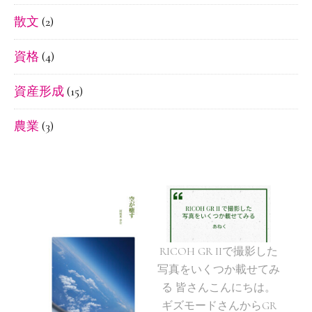
散文
(2)
資格
(4)
資産形成
(15)
農業
(3)
RICOH GR IIで撮影した
写真をいくつか載せてみ
る 皆さんこんにちは。
ギズモードさんからGR