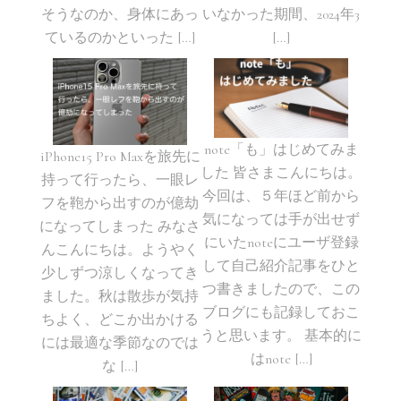
そうなのか、身体にあっ
いなかった期間、2024年3
ているのかといった […]
[…]
note「も」はじめてみま
iPhone15 Pro Maxを旅先に
した 皆さまこんにちは。
持って行ったら、一眼レ
今回は、５年ほど前から
フを鞄から出すのが億劫
気になっては手が出せず
になってしまった みなさ
にいたnoteにユーザ登録
んこんにちは。ようやく
して自己紹介記事をひと
少しずつ涼しくなってき
つ書きましたので、この
ました。秋は散歩が気持
ブログにも記録しておこ
ちよく、どこか出かける
うと思います。 基本的に
には最適な季節なのでは
はnote […]
な […]