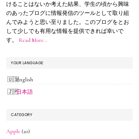
サ
けることはないか考えた結果、学生の頃から興味
イ
のあったブログに情報発信のツールとして取り組
ド
んでみようと思い至りました。このブログをとお
して少しでも有用な情報を提供できれば幸いで
バ
す。
Read More…
ー
YOUR LANGUAGE
English
日本語
CATEGORY
Apple
(20)