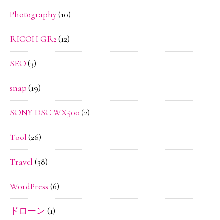
Photography
(10)
RICOH GR2
(12)
SEO
(3)
snap
(19)
SONY DSC WX500
(2)
Tool
(26)
Travel
(38)
WordPress
(6)
ドローン
(1)