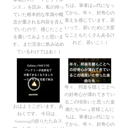
ちは。筆者は30代になっ
ンス 』を読み、私の持っ
てから、年々、好奇心の
ていた根本的な常識や概
衰えを感じています。若
念が覆される内容を含ん
いって、若いために大変
でいたので、感じたこと
なこともたくさんあるけ
を書いてみようと思いま
れど、若いこ […]
す。 まだ完全に飲み込め
ているわけではあ […]
年々、邦楽を聴くことへ
の好奇心が薄れてきてい
るこの頃良いと思った楽
おはようございます。あ
曲たちPart 4 皆様こんに
ねくです。 今日は、
ちは。筆者は30代になっ
Samsungの折りたたみス
てから、年々、好奇心の