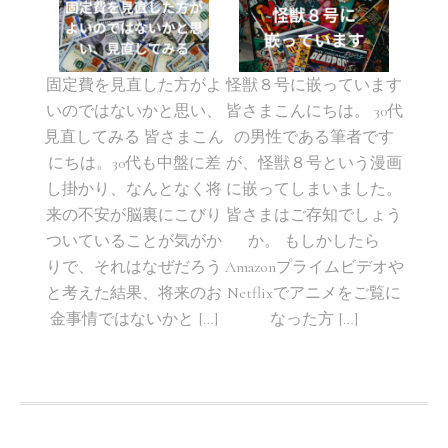
固定費を見直した方がよ
怪獣８号に嵌っています
いのではないかと思い、
皆さまこんにちは。 30代
見直してみる 皆さまこん
の男性である筆者です
にちは。30代も中盤に差
が、怪獣８号という漫画
し掛かり、なんとなく将
に嵌ってしまいました。
来の不安が脳裏にこびり
皆さまはご存知でしょう
ついていることが気がか
か。 もしかしたら
りで、それはなぜだろう
Amazonプライムビデオや
と考えた結果、将来のお
Netflixでアニメをご覧に
金事情ではないかと […]
なった方 […]