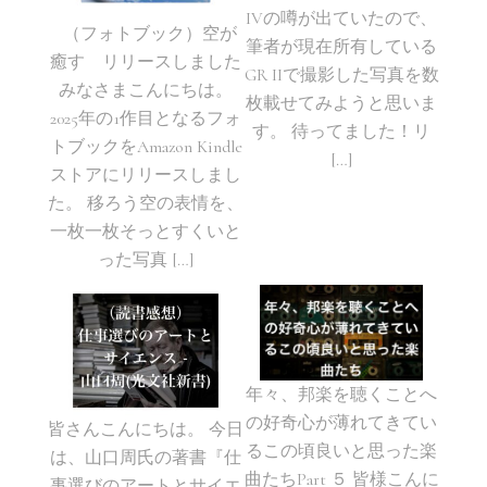
IVの噂が出ていたので、
（フォトブック）空が
筆者が現在所有している
癒す リリースしました
GR IIで撮影した写真を数
みなさまこんにちは。
枚載せてみようと思いま
2025年の1作目となるフォ
す。 待ってました！リ
トブックをAmazon Kindle
[…]
ストアにリリースしまし
た。 移ろう空の表情を、
一枚一枚そっとすくいと
った写真 […]
年々、邦楽を聴くことへ
の好奇心が薄れてきてい
皆さんこんにちは。 今日
るこの頃良いと思った楽
は、山口周氏の著書『仕
曲たちPart ５ 皆様こんに
事選びのアートとサイエ