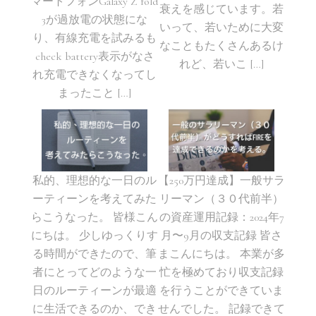
マートフォンGalaxy Z fold
衰えを感じています。若
3が過放電の状態にな
いって、若いために大変
り、有線充電を試みるも
なこともたくさんあるけ
check battery表示がなさ
れど、若いこ […]
れ充電できなくなってし
まったこと […]
私的、理想的な一日のル
【250万円達成】一般サラ
ーティーンを考えてみた
リーマン（３０代前半）
らこうなった。 皆様こん
の資産運用記録：2024年7
にちは。 少しゆっくりす
月〜9月の収支記録 皆さ
る時間ができたので、筆
まこんにちは。 本業が多
者にとってどのような一
忙を極めており収支記録
日のルーティーンが最適
を行うことができていま
に生活できるのか、でき
せんでした。 記録できて