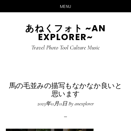
MENU
Skip
Skip
あねくフォト ~AN
to
to
EXPLORER~
main
primary
content
sidebar
Travel Photo Tool Culture Music
馬の毛並みの描写もなかなか良いと
思います
2023年11月11日
By
anexplorer