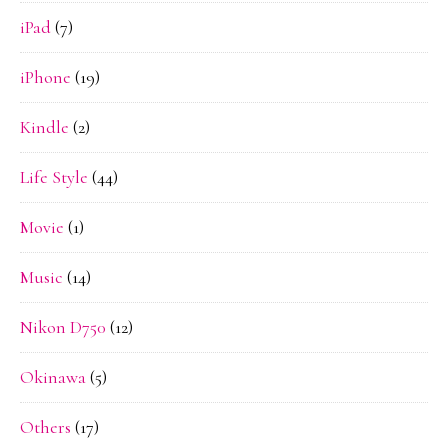
iPad
(7)
iPhone
(19)
Kindle
(2)
Life Style
(44)
Movie
(1)
Music
(14)
Nikon D750
(12)
Okinawa
(5)
Others
(17)