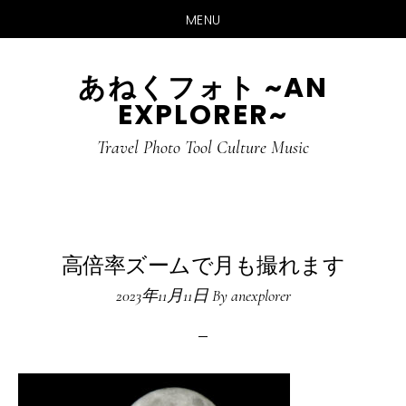
MENU
Skip
Skip
あねくフォト ~AN
to
to
EXPLORER~
main
primary
content
sidebar
Travel Photo Tool Culture Music
高倍率ズームで月も撮れます
2023年11月11日
By
anexplorer