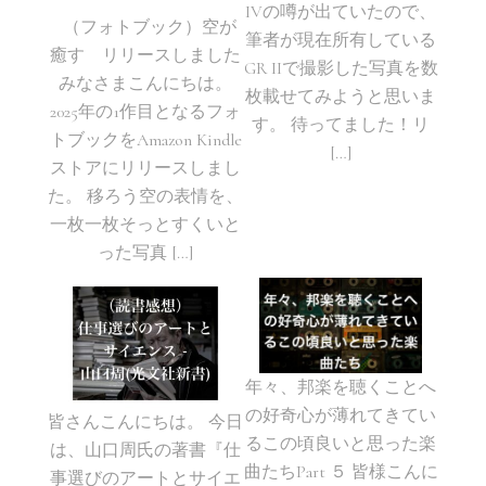
IVの噂が出ていたので、
（フォトブック）空が
筆者が現在所有している
癒す リリースしました
GR IIで撮影した写真を数
みなさまこんにちは。
枚載せてみようと思いま
2025年の1作目となるフォ
す。 待ってました！リ
トブックをAmazon Kindle
[…]
ストアにリリースしまし
た。 移ろう空の表情を、
一枚一枚そっとすくいと
った写真 […]
年々、邦楽を聴くことへ
の好奇心が薄れてきてい
皆さんこんにちは。 今日
るこの頃良いと思った楽
は、山口周氏の著書『仕
曲たちPart ５ 皆様こんに
事選びのアートとサイエ