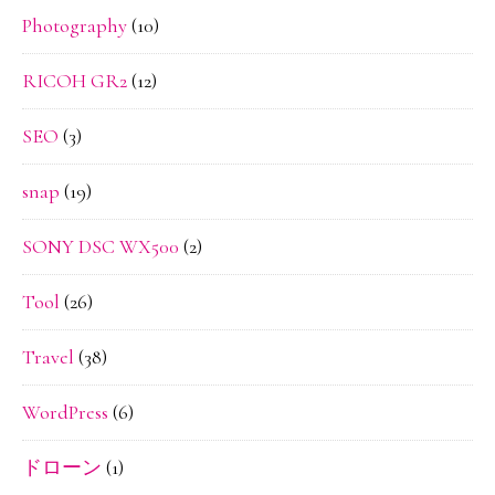
Photography
(10)
RICOH GR2
(12)
SEO
(3)
snap
(19)
SONY DSC WX500
(2)
Tool
(26)
Travel
(38)
WordPress
(6)
ドローン
(1)