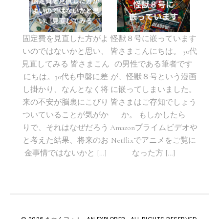
固定費を見直した方がよ
怪獣８号に嵌っています
いのではないかと思い、
皆さまこんにちは。 30代
見直してみる 皆さまこん
の男性である筆者です
にちは。30代も中盤に差
が、怪獣８号という漫画
し掛かり、なんとなく将
に嵌ってしまいました。
来の不安が脳裏にこびり
皆さまはご存知でしょう
ついていることが気がか
か。 もしかしたら
りで、それはなぜだろう
Amazonプライムビデオや
と考えた結果、将来のお
Netflixでアニメをご覧に
金事情ではないかと […]
なった方 […]