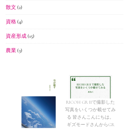
散文
(2)
資格
(4)
資産形成
(15)
農業
(3)
RICOH GR IIで撮影した
写真をいくつか載せてみ
る 皆さんこんにちは。
ギズモードさんからGR