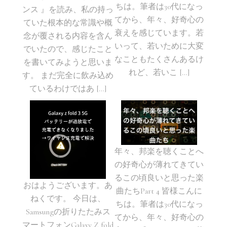
ちは。筆者は30代になっ
ンス 』を読み、私の持っ
てから、年々、好奇心の
ていた根本的な常識や概
衰えを感じています。若
念が覆される内容を含ん
いって、若いために大変
でいたので、感じたこと
なこともたくさんあるけ
を書いてみようと思いま
れど、若いこ […]
す。 まだ完全に飲み込め
ているわけではあ […]
年々、邦楽を聴くことへ
の好奇心が薄れてきてい
るこの頃良いと思った楽
おはようございます。あ
曲たちPart 4 皆様こんに
ねくです。 今日は、
ちは。筆者は30代になっ
Samsungの折りたたみス
てから、年々、好奇心の
マートフォンGalaxy Z fold