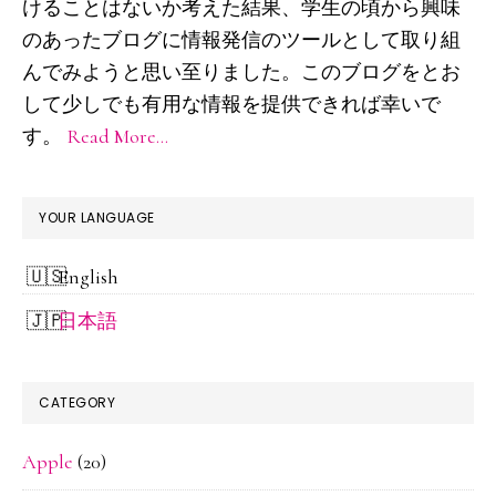
サ
けることはないか考えた結果、学生の頃から興味
イ
のあったブログに情報発信のツールとして取り組
ド
んでみようと思い至りました。このブログをとお
して少しでも有用な情報を提供できれば幸いで
バ
す。
Read More…
ー
YOUR LANGUAGE
English
日本語
CATEGORY
Apple
(20)