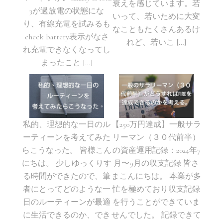
衰えを感じています。若
3が過放電の状態にな
いって、若いために大変
り、有線充電を試みるも
なこともたくさんあるけ
check battery表示がなさ
れど、若いこ […]
れ充電できなくなってし
まったこと […]
私的、理想的な一日のル
【250万円達成】一般サラ
ーティーンを考えてみた
リーマン（３０代前半）
らこうなった。 皆様こん
の資産運用記録：2024年7
にちは。 少しゆっくりす
月〜9月の収支記録 皆さ
る時間ができたので、筆
まこんにちは。 本業が多
者にとってどのような一
忙を極めており収支記録
日のルーティーンが最適
を行うことができていま
に生活できるのか、でき
せんでした。 記録できて