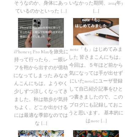
そうなのか、身体にあっ
いなかった期間、2024年3
ているのかといった […]
[…]
note「も」はじめてみま
iPhone15 Pro Maxを旅先に
した 皆さまこんにちは。
持って行ったら、一眼レ
今回は、５年ほど前から
フを鞄から出すのが億劫
気になっては手が出せず
になってしまった みなさ
にいたnoteにユーザ登録
んこんにちは。ようやく
して自己紹介記事をひと
少しずつ涼しくなってき
つ書きましたので、この
ました。秋は散歩が気持
ブログにも記録しておこ
ちよく、どこか出かける
うと思います。 基本的に
には最適な季節なのでは
はnote […]
な […]