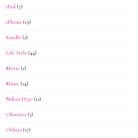
iPad
(7)
iPhone
(19)
Kindle
(2)
Life Style
(44)
Movie
(1)
Music
(14)
Nikon D750
(12)
Okinawa
(5)
Others
(17)