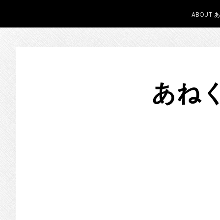
ABOUT 
Skip
Skip
Skip
to
to
to
あねく
primary
main
primary
navigation
content
sidebar