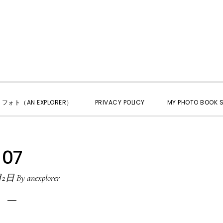
くフォト（AN EXPLORER）
PRIVACY POLICY
MY PHOTO BOOK S
07
月2日
By
anexplorer