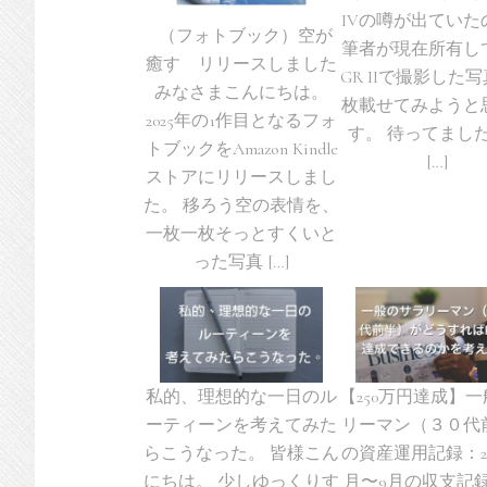
IVの噂が出ていた
（フォトブック）空が
筆者が現在所有し
癒す リリースしました
GR IIで撮影した
みなさまこんにちは。
枚載せてみようと
2025年の1作目となるフォ
す。 待ってまし
トブックをAmazon Kindle
[…]
ストアにリリースしまし
た。 移ろう空の表情を、
一枚一枚そっとすくいと
った写真 […]
私的、理想的な一日のル
【250万円達成】
ーティーンを考えてみた
リーマン（３０代
らこうなった。 皆様こん
の資産運用記録：20
にちは。 少しゆっくりす
月〜9月の収支記録