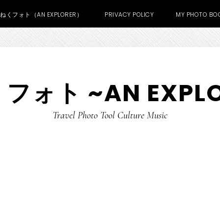
あねくフォト（AN EXPLORER）
PRIVACY POLICY
MY PHOTO BOO
フォト ~AN EXPLO
Travel Photo Tool Culture Music