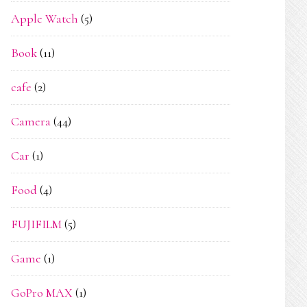
Apple Watch
(5)
Book
(11)
cafe
(2)
Camera
(44)
Car
(1)
Food
(4)
FUJIFILM
(5)
Game
(1)
GoPro MAX
(1)