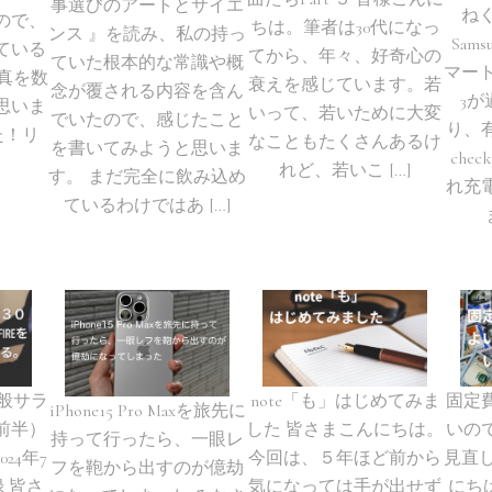
事選びのアートとサイエ
ね
ので、
ちは。筆者は30代になっ
ンス 』を読み、私の持っ
Sam
ている
てから、年々、好奇心の
ていた根本的な常識や概
マートフ
写真を数
衰えを感じています。若
念が覆される内容を含ん
3
思いま
いって、若いために大変
でいたので、感じたこと
り、
た！リ
なこともたくさんあるけ
を書いてみようと思いま
chec
れど、若いこ […]
す。 まだ完全に飲み込め
れ充
ているわけではあ […]
一般サラ
note「も」はじめてみま
固定
iPhone15 Pro Maxを旅先に
前半）
した 皆さまこんにちは。
いの
持って行ったら、一眼レ
24年7
今回は、５年ほど前から
見直
フを鞄から出すのが億劫
 皆さ
気になっては手が出せず
にち