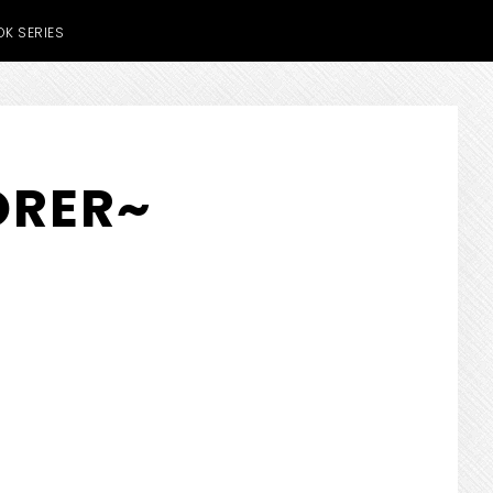
K SERIES
RER~