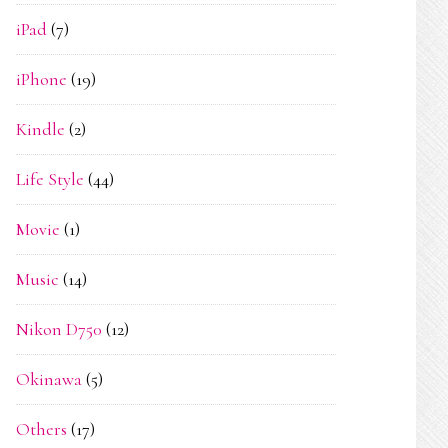
iPad
(7)
iPhone
(19)
Kindle
(2)
Life Style
(44)
Movie
(1)
Music
(14)
Nikon D750
(12)
Okinawa
(5)
Others
(17)