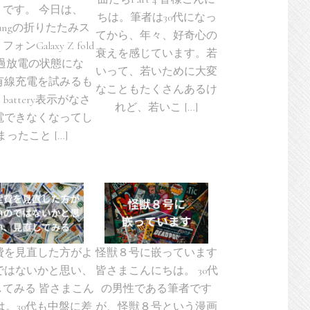
くです。 今日は、
ちは。筆者は30代になっ
sungの折りたたみス
てから、年々、好奇心の
ォンGalaxy Z fold
衰えを感じています。若
が過放電の状態にな
いって、若いために大変
有線充電を試みるも
なこともたくさんあるけ
k battery表示がなさ
れど、若いこ […]
電できなくなってし
まったこと […]
費を見直した方がよ
怪獣８号に嵌っています
ではないかと思い、
皆さまこんにちは。 30代
してみる 皆さまこん
の男性である筆者です
は。30代も中盤に差
が、怪獣８号という漫画