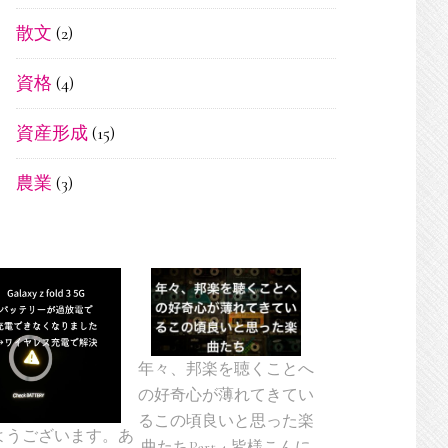
散文
(2)
資格
(4)
資産形成
(15)
農業
(3)
年々、邦楽を聴くことへ
の好奇心が薄れてきてい
るこの頃良いと思った楽
ようございます。あ
曲たちPart 4 皆様こんに