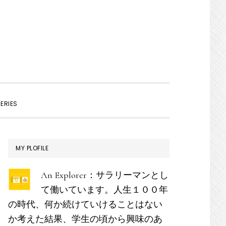
SHOW
ERIES
SEARCH
最
MY PLOFILE
初
An Explorer：サラリーマンとし
の
て働いています。人生１００年
サ
の時代、何か続けていけることはない
イ
か考えた結果、学生の頃から興味のあ