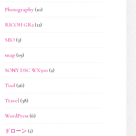
Photography
(10)
RICOH GR2
(12)
SEO
(3)
snap
(19)
SONY DSC WX500
(2)
Tool
(26)
Travel
(38)
WordPress
(6)
ドローン
(1)