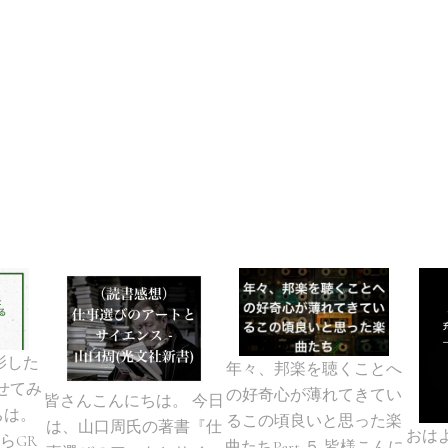
撮影した
年々、邦楽を聴くことへ
せてみ
の好奇心が薄れてきてい
皆さんこんにちは。 今日
ちは。
るこの頃良いと思った楽
は、山口周氏の著書『仕
おは
らGR
曲たちPart ５ 皆様こんに