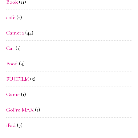
Book
(11)
cafe
(2)
Camera
(44)
Car
(1)
Food
(4)
FUJIFILM
(5)
Game
(1)
GoPro MAX
(1)
iPad
(7)