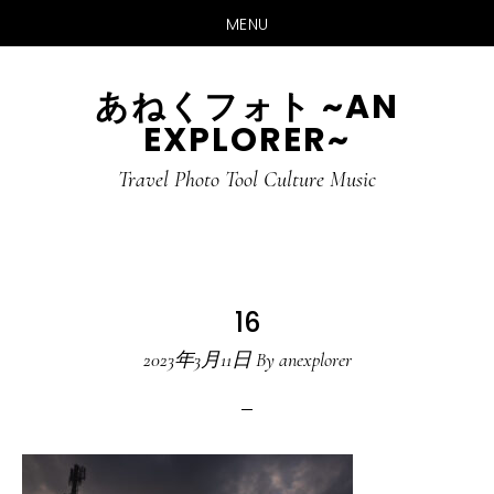
MENU
Skip
Skip
あねくフォト ~AN
to
to
EXPLORER~
main
primary
content
sidebar
Travel Photo Tool Culture Music
16
2023年3月11日
By
anexplorer