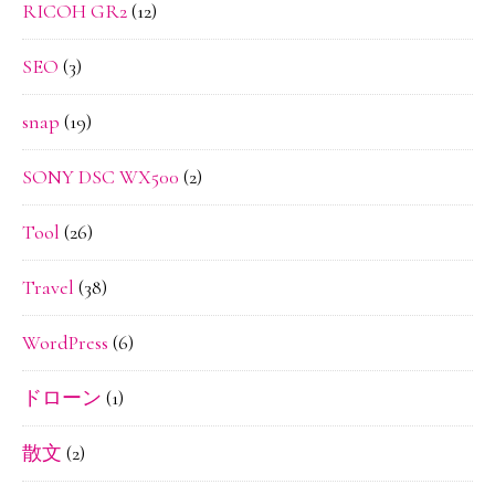
RICOH GR2
(12)
SEO
(3)
snap
(19)
SONY DSC WX500
(2)
Tool
(26)
Travel
(38)
WordPress
(6)
ドローン
(1)
散文
(2)