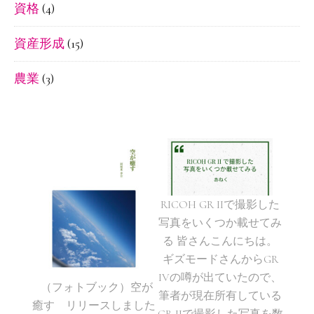
資格
(4)
資産形成
(15)
農業
(3)
RICOH GR IIで撮影した
写真をいくつか載せてみ
る 皆さんこんにちは。
ギズモードさんからGR
IVの噂が出ていたので、
（フォトブック）空が
筆者が現在所有している
癒す リリースしました