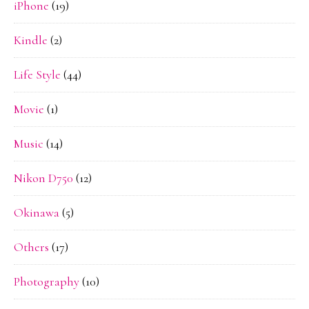
iPhone
(19)
Kindle
(2)
Life Style
(44)
Movie
(1)
Music
(14)
Nikon D750
(12)
Okinawa
(5)
Others
(17)
Photography
(10)