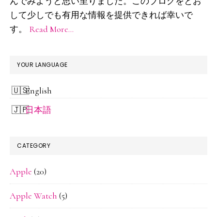
ド
んでみようと思い至りました。このブログをとお
して少しでも有用な情報を提供できれば幸いで
バ
す。
Read More…
ー
YOUR LANGUAGE
English
日本語
CATEGORY
Apple
(20)
Apple Watch
(5)