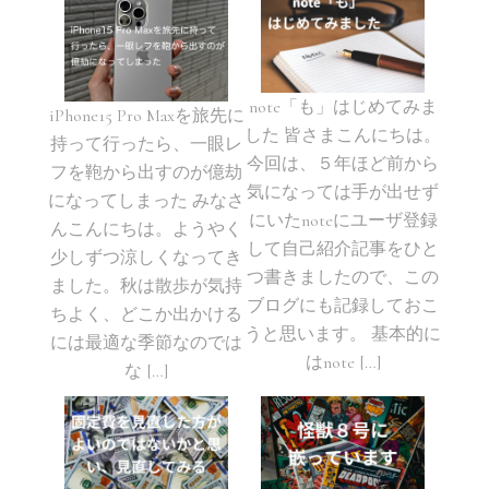
note「も」はじめてみま
iPhone15 Pro Maxを旅先に
した 皆さまこんにちは。
持って行ったら、一眼レ
今回は、５年ほど前から
フを鞄から出すのが億劫
気になっては手が出せず
になってしまった みなさ
にいたnoteにユーザ登録
んこんにちは。ようやく
して自己紹介記事をひと
少しずつ涼しくなってき
つ書きましたので、この
ました。秋は散歩が気持
ブログにも記録しておこ
ちよく、どこか出かける
うと思います。 基本的に
には最適な季節なのでは
はnote […]
な […]