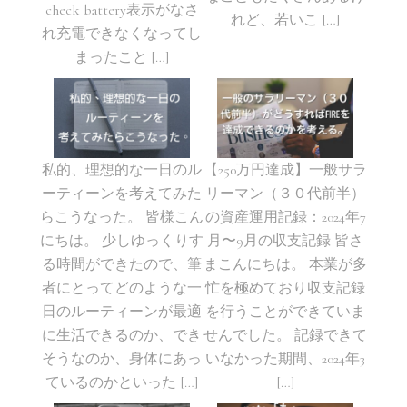
check battery表示がなさ
れど、若いこ […]
れ充電できなくなってし
まったこと […]
私的、理想的な一日のル
【250万円達成】一般サラ
ーティーンを考えてみた
リーマン（３０代前半）
らこうなった。 皆様こん
の資産運用記録：2024年7
にちは。 少しゆっくりす
月〜9月の収支記録 皆さ
る時間ができたので、筆
まこんにちは。 本業が多
者にとってどのような一
忙を極めており収支記録
日のルーティーンが最適
を行うことができていま
に生活できるのか、でき
せんでした。 記録できて
そうなのか、身体にあっ
いなかった期間、2024年3
ているのかといった […]
[…]