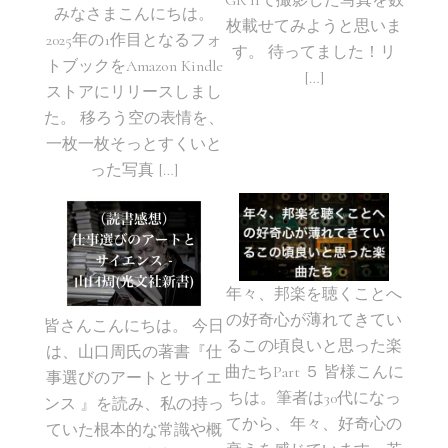
GR IIで撮影した写真を数
みなさまこんにちは。
枚載せてみようと思いま
2025年の1作目となるフォ
す。 待ってました！リ
トブックをAmazon Kindle
[…]
ストアにリリースしまし
た。 移ろう空の表情を、
一枚一枚そっとすくいと
った写真 […]
年々、邦楽を聴くことへ
の好奇心が薄れてきてい
皆さんこんにちは。 今日
るこの頃良いと思った楽
は、山口周氏の著書『仕
曲たちPart ５ 皆様こんに
事選びのアートとサイエ
ちは。筆者は30代になっ
ンス 』を読み、私の持っ
てから、年々、好奇心の
ていた根本的な常識や概