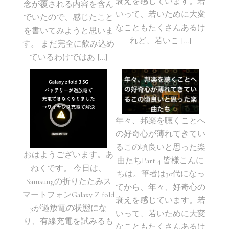
衰えを感じています。若
念が覆される内容を含ん
いって、若いために大変
でいたので、感じたこと
なこともたくさんあるけ
を書いてみようと思いま
れど、若いこ […]
す。 まだ完全に飲み込め
ているわけではあ […]
年々、邦楽を聴くことへ
の好奇心が薄れてきてい
るこの頃良いと思った楽
おはようございます。あ
曲たちPart 4 皆様こんに
ねくです。 今日は、
ちは。筆者は30代になっ
Samsungの折りたたみス
てから、年々、好奇心の
マートフォンGalaxy Z fold
衰えを感じています。若
3が過放電の状態にな
いって、若いために大変
り、有線充電を試みるも
なこともたくさんあるけ