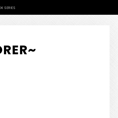
K SERIES
RER~