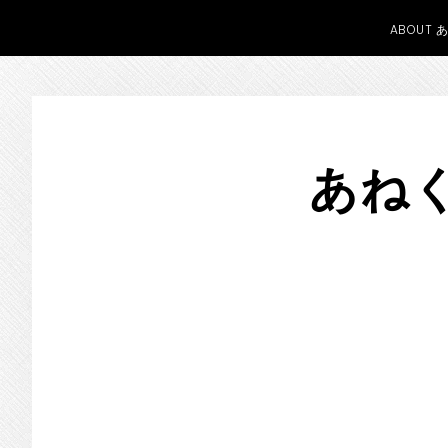
ABOUT 
Skip
Skip
Skip
to
to
to
あねく
primary
main
primary
navigation
content
sidebar