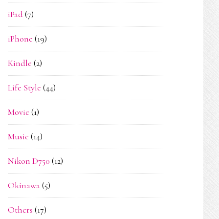
iPad
(7)
iPhone
(19)
Kindle
(2)
Life Style
(44)
Movie
(1)
Music
(14)
Nikon D750
(12)
Okinawa
(5)
Others
(17)