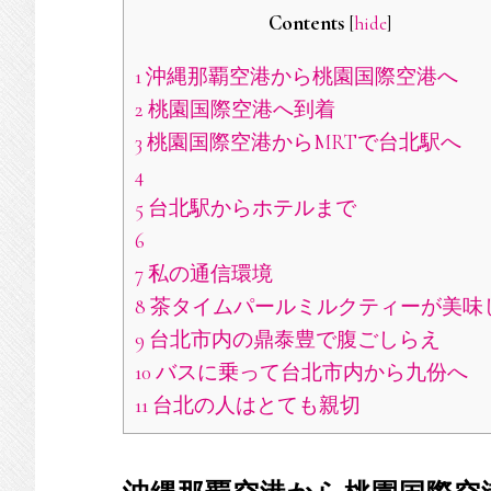
Contents
[
hide
]
1
沖縄那覇空港から桃園国際空港へ
2
桃園国際空港へ到着
3
桃園国際空港からMRTで台北駅へ
4
5
台北駅からホテルまで
6
7
私の通信環境
8
茶タイムパールミルクティーが美味
9
台北市内の鼎泰豊で腹ごしらえ
10
バスに乗って台北市内から九份へ
11
台北の人はとても親切