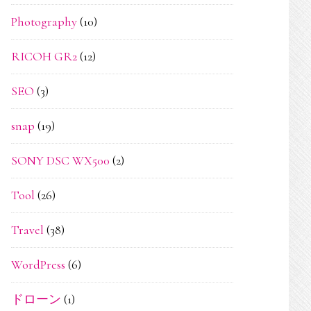
Photography
(10)
RICOH GR2
(12)
SEO
(3)
snap
(19)
SONY DSC WX500
(2)
Tool
(26)
Travel
(38)
WordPress
(6)
ドローン
(1)