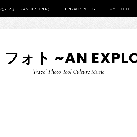
あねくフォト（AN EXPLORER）
PRIVACY POLICY
MY PHOTO BOO
フォト ~AN EXPLO
Travel Photo Tool Culture Music