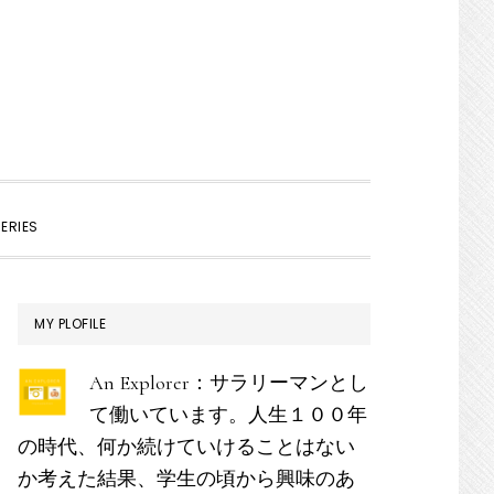
SHOW
ERIES
SEARCH
最
MY PLOFILE
初
An Explorer：サラリーマンとし
の
て働いています。人生１００年
サ
の時代、何か続けていけることはない
イ
か考えた結果、学生の頃から興味のあ