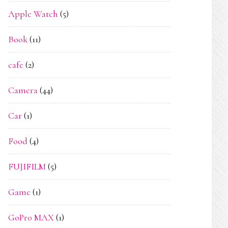
Apple Watch
(5)
Book
(11)
cafe
(2)
Camera
(44)
Car
(1)
Food
(4)
FUJIFILM
(5)
Game
(1)
GoPro MAX
(1)