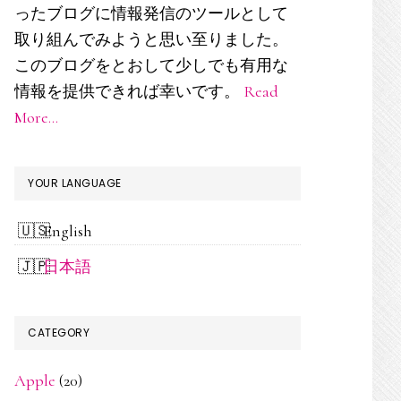
ド
ったブログに情報発信のツールとして
取り組んでみようと思い至りました。
バ
このブログをとおして少しでも有用な
ー
情報を提供できれば幸いです。
Read
More…
YOUR LANGUAGE
English
日本語
CATEGORY
Apple
(20)