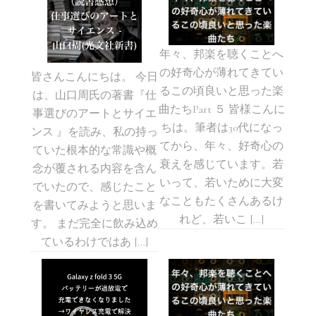
年々、邦楽を聴くことへ
の好奇心が薄れてきてい
皆さんこんにちは。 今日
るこの頃良いと思った楽
は、山口周氏の著書『仕
曲たちPart ５ 皆様こんに
事選びのアートとサイエ
ちは。筆者は30代になっ
ンス 』を読み、私の持っ
てから、年々、好奇心の
ていた根本的な常識や概
衰えを感じています。若
念が覆される内容を含ん
いって、若いために大変
でいたので、感じたこと
なこともたくさんあるけ
を書いてみようと思いま
れど、若いこ […]
す。 まだ完全に飲み込め
ているわけではあ […]