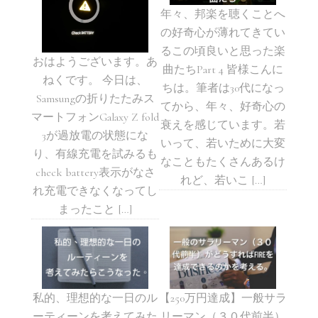
年々、邦楽を聴くことへ
の好奇心が薄れてきてい
るこの頃良いと思った楽
おはようございます。あ
曲たちPart 4 皆様こんに
ねくです。 今日は、
ちは。筆者は30代になっ
Samsungの折りたたみス
てから、年々、好奇心の
マートフォンGalaxy Z fold
衰えを感じています。若
3が過放電の状態にな
いって、若いために大変
り、有線充電を試みるも
なこともたくさんあるけ
check battery表示がなさ
れど、若いこ […]
れ充電できなくなってし
まったこと […]
私的、理想的な一日のル
【250万円達成】一般サラ
ーティーンを考えてみた
リーマン（３０代前半）