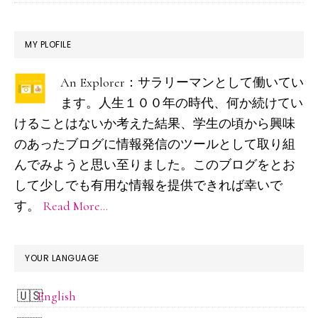
操
縦
最
MY PLOFILE
士
初
試
An Explorer：サラリーマンとして働いてい
の
験
ます。人生１００年の時代、何か続けてい
サ
の
けることはないか考えた結果、学生の頃から興味
イ
のあったブログに情報発信のツールとして取り組
受
ド
んでみようと思い至りました。このブログをとお
験
して少しでも有用な情報を提供できれば幸いで
バ
を
す。
Read More…
ま
ー
じ
め
YOUR LANGUAGE
に
English
考