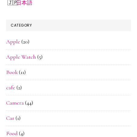
日本語
え
て
み
CATEGORY
る
Apple
(20)
Apple Watch
(5)
Book
(11)
cafe
(2)
Camera
(44)
Car
(1)
Food
(4)