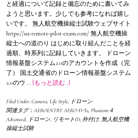
と経過について記録と備忘のために書いてみ
ようと思います。少しでも参考になれば嬉し
いです。 無人航空機操縦士試験ウェブサイト
https://ua-remote-pilot-exam.com/ 無人航空機操
縦士への道のり はじめに取り組んだことを経
過順、時系列に記録していきます。 ドローン
情報基盤システム2.0のアカウントを作成（完
了） 国土交通省のドローン情報基盤システム
about
2.0のウ …
[もっと読む...]
無
Filed Under:
Camera
,
Life Style
,
ドローン
人
関連タグ：
AEROENTRY AERO-D-X1
,
Phantom４
航
Advanced
,
ドローン
,
リモートID
,
外付け
,
無人航空機
空
操縦士試験
機