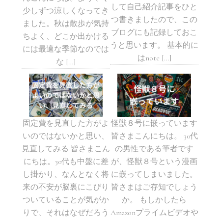
して自己紹介記事をひと
少しずつ涼しくなってき
つ書きましたので、この
ました。秋は散歩が気持
ブログにも記録しておこ
ちよく、どこか出かける
うと思います。 基本的に
には最適な季節なのでは
はnote […]
な […]
固定費を見直した方がよ
怪獣８号に嵌っています
いのではないかと思い、
皆さまこんにちは。 30代
見直してみる 皆さまこん
の男性である筆者です
にちは。30代も中盤に差
が、怪獣８号という漫画
し掛かり、なんとなく将
に嵌ってしまいました。
来の不安が脳裏にこびり
皆さまはご存知でしょう
ついていることが気がか
か。 もしかしたら
りで、それはなぜだろう
Amazonプライムビデオや