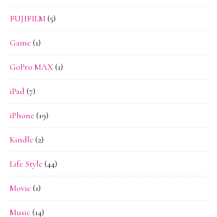
FUJIFILM
(5)
Game
(1)
GoPro MAX
(1)
iPad
(7)
iPhone
(19)
Kindle
(2)
Life Style
(44)
Movie
(1)
Music
(14)