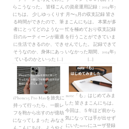
らこうなった。 皆様こん
の資産運用記録：2024年7
にちは。 少しゆっくりす
月〜9月の収支記録 皆さ
る時間ができたので、筆
まこんにちは。 本業が多
者にとってどのような一
忙を極めており収支記録
日のルーティーンが最適
を行うことができていま
に生活できるのか、でき
せんでした。 記録できて
そうなのか、身体にあっ
いなかった期間、2024年3
ているのかといった […]
[…]
note「も」はじめてみま
iPhone15 Pro Maxを旅先に
した 皆さまこんにちは。
持って行ったら、一眼レ
今回は、５年ほど前から
フを鞄から出すのが億劫
気になっては手が出せず
になってしまった みなさ
にいたnoteにユーザ登録
んこんにちは。ようやく