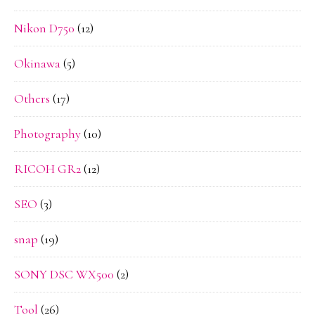
Nikon D750
(12)
Okinawa
(5)
Others
(17)
Photography
(10)
RICOH GR2
(12)
SEO
(3)
snap
(19)
SONY DSC WX500
(2)
Tool
(26)