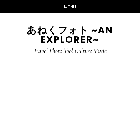
MENU
Skip
Skip
あねくフォト ~AN
to
to
EXPLORER~
main
primary
content
sidebar
Travel Photo Tool Culture Music