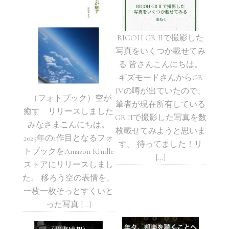
RICOH GR IIで撮影した
写真をいくつか載せてみ
る 皆さんこんにちは。
ギズモードさんからGR
IVの噂が出ていたので、
（フォトブック）空が
筆者が現在所有している
癒す リリースしました
GR IIで撮影した写真を数
みなさまこんにちは。
枚載せてみようと思いま
2025年の1作目となるフォ
す。 待ってました！リ
トブックをAmazon Kindle
[…]
ストアにリリースしまし
た。 移ろう空の表情を、
一枚一枚そっとすくいと
った写真 […]