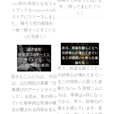
枚載せてみようと思いま
2025年の1作目となるフォ
す。 待ってました！リ
トブックをAmazon Kindle
[…]
ストアにリリースしまし
た。 移ろう空の表情を、
一枚一枚そっとすくいと
った写真 […]
年々、邦楽を聴くことへ
の好奇心が薄れてきてい
皆さんこんにちは。 今日
るこの頃良いと思った楽
は、山口周氏の著書『仕
曲たちPart ５ 皆様こんに
事選びのアートとサイエ
ちは。筆者は30代になっ
ンス 』を読み、私の持っ
てから、年々、好奇心の
ていた根本的な常識や概
衰えを感じています。若
念が覆される内容を含ん