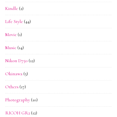
Kindle
(2)
Life Style
(44)
Movie
(1)
Music
(14)
Nikon D750
(12)
Okinawa
(5)
Others
(17)
Photography
(10)
RICOH GR2
(12)