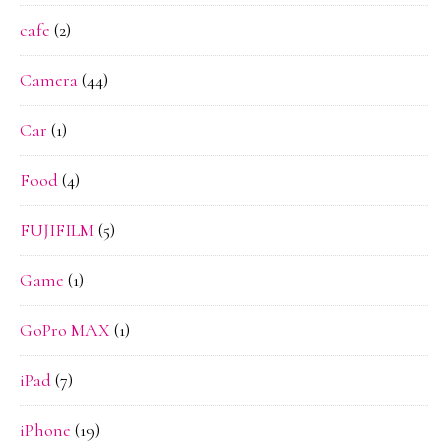
cafe
(2)
Camera
(44)
Car
(1)
Food
(4)
FUJIFILM
(5)
Game
(1)
GoPro MAX
(1)
iPad
(7)
iPhone
(19)