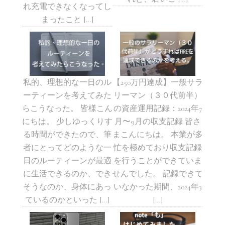
れ充電できなくなってし
まったこと […]
私的、理想的な一日のル
【250万円達成】一般サラ
ーティーンを考えてみた
リーマン（３０代前半）
らこうなった。 皆様こん
の資産運用記録：2024年7
にちは。 少しゆっくりす
月〜9月の収支記録 皆さ
る時間ができたので、筆
まこんにちは。 本業が多
者にとってどのような一
忙を極めており収支記録
日のルーティーンが最適
を行うことができていま
に生活できるのか、でき
せんでした。 記録できて
そうなのか、身体にあっ
いなかった期間、2024年3
ているのかといった […]
[…]