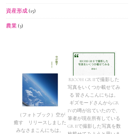
資産形成
(15)
農業
(3)
RICOH GR IIで撮影した
写真をいくつか載せてみ
る 皆さんこんにちは。
ギズモードさんからGR
IVの噂が出ていたので、
（フォトブック）空が
筆者が現在所有している
癒す リリースしました
GR IIで撮影した写真を数
みなさまこんにちは。