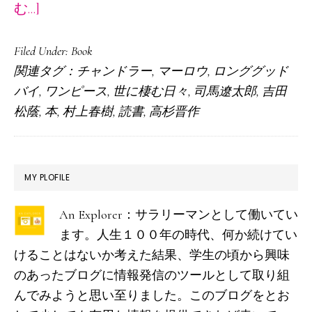
about
む...]
２
Filed Under:
Book
０
関連タグ：
チャンドラー
,
マーロウ
,
ロンググッド
２
バイ
,
ワンピース
,
世に棲む日々
,
司馬遼太郎
,
吉田
２
松蔭
,
本
,
村上春樹
,
読書
,
高杉晋作
年
に
読
最
MY PLOFILE
ん
初
だ
An Explorer：サラリーマンとして働いてい
の
本
ます。人生１００年の時代、何か続けてい
サ
（年
けることはないか考えた結果、学生の頃から興味
イ
のあったブログに情報発信のツールとして取り組
末
ド
んでみようと思い至りました。このブログをとお
ま