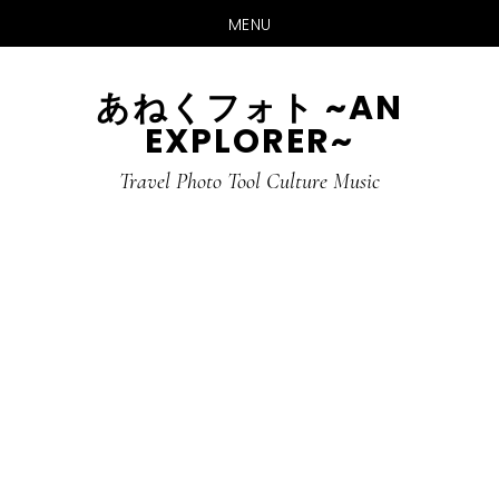
MENU
Skip
Skip
あねくフォト ~AN
to
to
EXPLORER~
main
primary
content
sidebar
Travel Photo Tool Culture Music