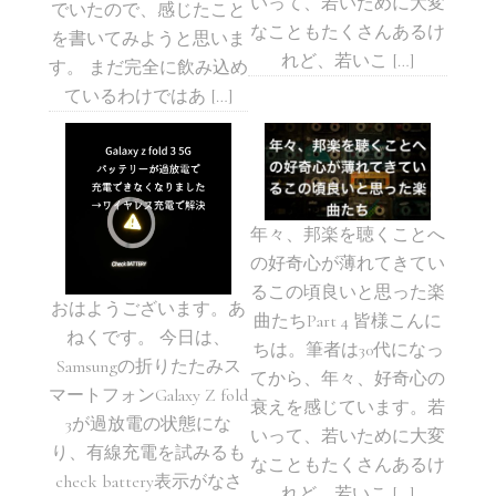
いって、若いために大変
でいたので、感じたこと
なこともたくさんあるけ
を書いてみようと思いま
れど、若いこ […]
す。 まだ完全に飲み込め
ているわけではあ […]
年々、邦楽を聴くことへ
の好奇心が薄れてきてい
るこの頃良いと思った楽
おはようございます。あ
曲たちPart 4 皆様こんに
ねくです。 今日は、
ちは。筆者は30代になっ
Samsungの折りたたみス
てから、年々、好奇心の
マートフォンGalaxy Z fold
衰えを感じています。若
3が過放電の状態にな
いって、若いために大変
り、有線充電を試みるも
なこともたくさんあるけ
check battery表示がなさ
れど、若いこ […]