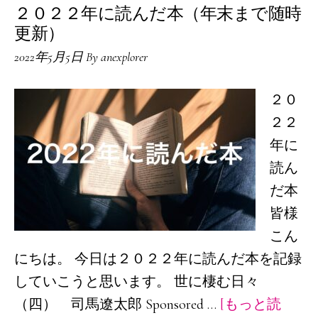
２０２２年に読んだ本（年末まで随時
更新）
2022年5月5日
By
anexplorer
２０
２２
年に
読ん
だ本
皆様
こん
にちは。 今日は２０２２年に読んだ本を記録
していこうと思います。 世に棲む日々
（四） 司馬遼太郎 Sponsored …
[もっと読