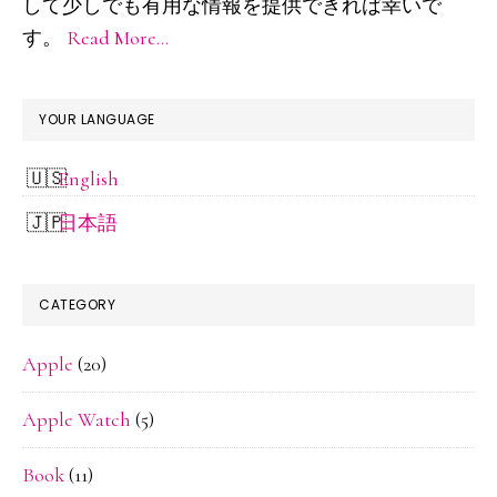
して少しでも有用な情報を提供できれば幸いで
バ
で
す。
Read More…
随
ー
時
更
YOUR LANGUAGE
新）
English
日本語
CATEGORY
Apple
(20)
Apple Watch
(5)
Book
(11)