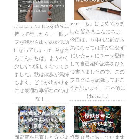
note「も」はじめてみま
iPhone15 Pro Maxを旅先に
した 皆さまこんにちは。
持って行ったら、一眼レ
今回は、５年ほど前から
フを鞄から出すのが億劫
気になっては手が出せず
になってしまった みなさ
にいたnoteにユーザ登録
んこんにちは。ようやく
して自己紹介記事をひと
少しずつ涼しくなってき
つ書きましたので、この
ました。秋は散歩が気持
ブログにも記録しておこ
ちよく、どこか出かける
うと思います。 基本的に
には最適な季節なのでは
はnote […]
な […]
固定費を見直した方がよ
怪獣８号に嵌っています