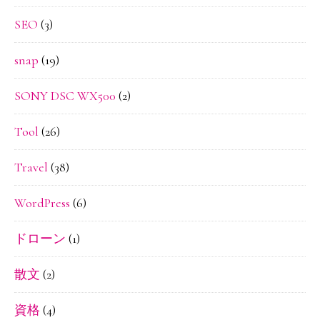
SEO
(3)
snap
(19)
SONY DSC WX500
(2)
Tool
(26)
Travel
(38)
WordPress
(6)
ドローン
(1)
散文
(2)
資格
(4)