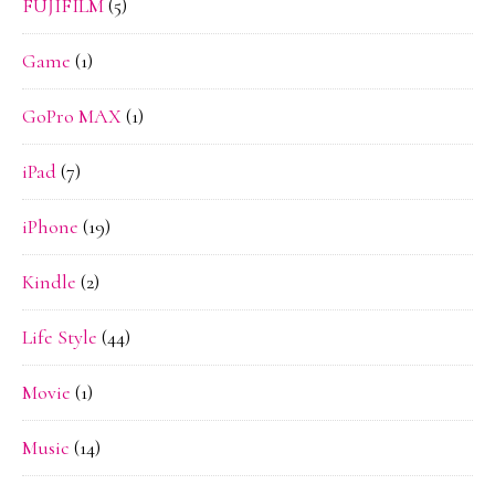
FUJIFILM
(5)
Game
(1)
GoPro MAX
(1)
iPad
(7)
iPhone
(19)
Kindle
(2)
Life Style
(44)
Movie
(1)
Music
(14)