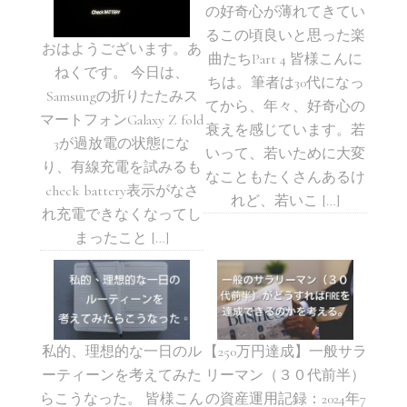
の好奇心が薄れてきてい
るこの頃良いと思った楽
おはようございます。あ
曲たちPart 4 皆様こんに
ねくです。 今日は、
ちは。筆者は30代になっ
Samsungの折りたたみス
てから、年々、好奇心の
マートフォンGalaxy Z fold
衰えを感じています。若
3が過放電の状態にな
いって、若いために大変
り、有線充電を試みるも
なこともたくさんあるけ
check battery表示がなさ
れど、若いこ […]
れ充電できなくなってし
まったこと […]
私的、理想的な一日のル
【250万円達成】一般サラ
ーティーンを考えてみた
リーマン（３０代前半）
らこうなった。 皆様こん
の資産運用記録：2024年7