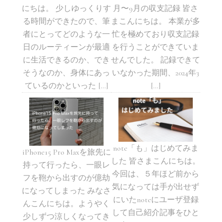
にちは。 少しゆっくりす
月〜9月の収支記録 皆さ
る時間ができたので、筆
まこんにちは。 本業が多
者にとってどのような一
忙を極めており収支記録
日のルーティーンが最適
を行うことができていま
に生活できるのか、でき
せんでした。 記録できて
そうなのか、身体にあっ
いなかった期間、2024年3
ているのかといった […]
[…]
note「も」はじめてみま
iPhone15 Pro Maxを旅先に
した 皆さまこんにちは。
持って行ったら、一眼レ
今回は、５年ほど前から
フを鞄から出すのが億劫
気になっては手が出せず
になってしまった みなさ
にいたnoteにユーザ登録
んこんにちは。ようやく
して自己紹介記事をひと
少しずつ涼しくなってき