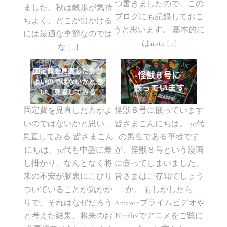
つ書きましたので、この
ました。秋は散歩が気持
ブログにも記録しておこ
ちよく、どこか出かける
うと思います。 基本的に
には最適な季節なのでは
はnote […]
な […]
固定費を見直した方がよ
怪獣８号に嵌っています
いのではないかと思い、
皆さまこんにちは。 30代
見直してみる 皆さまこん
の男性である筆者です
にちは。30代も中盤に差
が、怪獣８号という漫画
し掛かり、なんとなく将
に嵌ってしまいました。
来の不安が脳裏にこびり
皆さまはご存知でしょう
ついていることが気がか
か。 もしかしたら
りで、それはなぜだろう
Amazonプライムビデオや
と考えた結果、将来のお
Netflixでアニメをご覧に