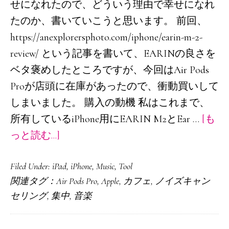
せになれたので、どういう理由で幸せになれ
たのか、書いていこうと思います。 前回、
https://anexplorersphoto.com/iphone/earin-m-2-
review/ という記事を書いて、EARINの良さを
ベタ褒めしたところですが、今回はAir Pods
Proが店頭に在庫があったので、衝動買いして
しまいました。 購入の動機 私はこれまで、
所有しているiPhone用にEARIN M2とEar …
[も
about
っと読む...]
EARIN
Filed Under:
iPad
,
iPhone
,
Music
,
Tool
M2
関連タグ：
Air Pods Pro
,
Apple
,
カフェ
,
ノイズキャン
を
セリング
,
集中
,
音楽
使
用