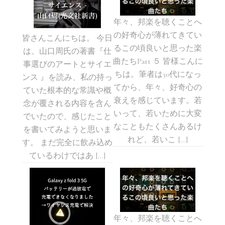
年々、邦楽を聴くことへ
の好奇心が薄れてきてい
皆さんこんにちは。 今日
るこの頃良いと思った楽
は、山口周氏の著書『仕
曲たちPart ５ 皆様こんに
事選びのアートとサイエ
ちは。筆者は30代になっ
ンス 』を読み、私の持っ
てから、年々、好奇心の
ていた根本的な常識や概
衰えを感じています。若
念が覆される内容を含ん
いって、若いために大変
でいたので、感じたこと
なこともたくさんあるけ
を書いてみようと思いま
れど、若いこ […]
す。 まだ完全に飲み込め
ているわけではあ […]
年々、邦楽を聴くことへ