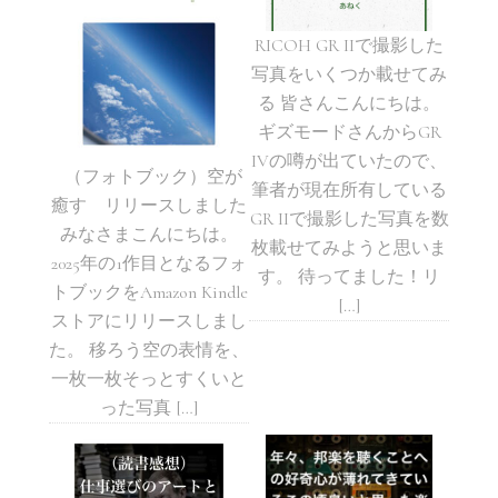
RICOH GR IIで撮影した
写真をいくつか載せてみ
る 皆さんこんにちは。
ギズモードさんからGR
IVの噂が出ていたので、
（フォトブック）空が
筆者が現在所有している
癒す リリースしました
GR IIで撮影した写真を数
みなさまこんにちは。
枚載せてみようと思いま
2025年の1作目となるフォ
す。 待ってました！リ
トブックをAmazon Kindle
[…]
ストアにリリースしまし
た。 移ろう空の表情を、
一枚一枚そっとすくいと
った写真 […]