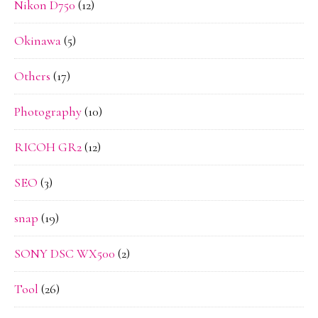
Nikon D750
(12)
Okinawa
(5)
Others
(17)
Photography
(10)
RICOH GR2
(12)
SEO
(3)
snap
(19)
SONY DSC WX500
(2)
Tool
(26)