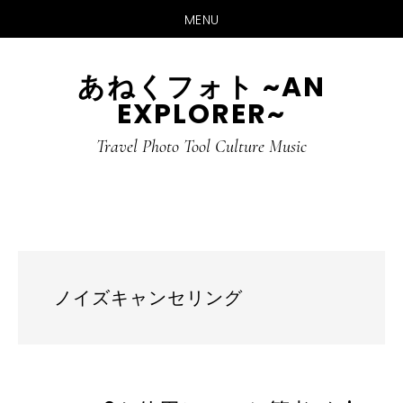
MENU
Skip
Skip
あねくフォト ~AN
to
to
EXPLORER~
main
primary
content
sidebar
Travel Photo Tool Culture Music
ノイズキャンセリング