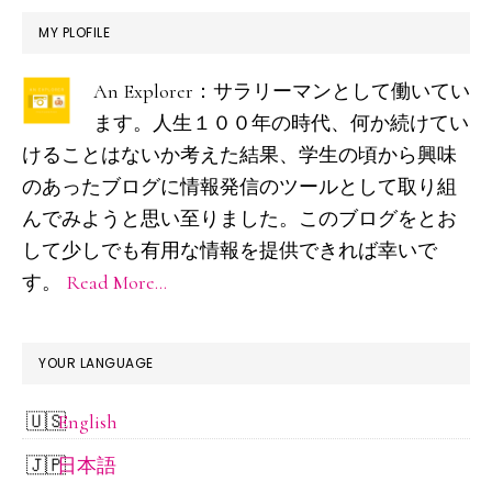
し
最
MY PLOFILE
て
初
い
An Explorer：サラリーマンとして働いてい
の
た
ます。人生１００年の時代、何か続けてい
サ
筆
けることはないか考えた結果、学生の頃から興味
イ
者
のあったブログに情報発信のツールとして取り組
ド
んでみようと思い至りました。このブログをとお
が
して少しでも有用な情報を提供できれば幸いで
Air
バ
す。
Read More…
Pods
ー
Pro
を
YOUR LANGUAGE
買
English
っ
た
日本語